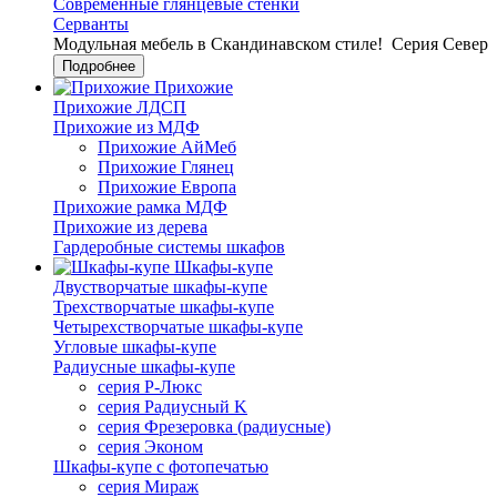
Современные глянцевые стенки
Серванты
Модульная мебель в Скандинавском стиле!
Серия Север
Подробнее
Прихожие
Прихожие ЛДСП
Прихожие из МДФ
Прихожие АйМеб
Прихожие Глянец
Прихожие Европа
Прихожие рамка МДФ
Прихожие из дерева
Гардеробные системы шкафов
Шкафы-купе
Двустворчатые шкафы-купе
Трехстворчатые шкафы-купе
Четырехстворчатые шкафы-купе
Угловые шкафы-купе
Радиусные шкафы-купе
серия Р-Люкс
серия Радиусный K
серия Фрезеровка (радиусные)
серия Эконом
Шкафы-купе с фотопечатью
серия Мираж