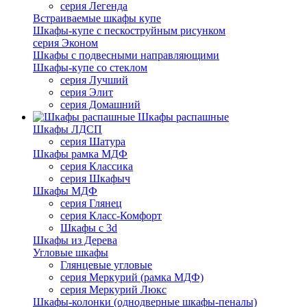
серия Легенда
Встраиваемые шкафы купе
Шкафы-купе с пескоструйным рисунком
серия Эконом
Шкафы с подвесными направляющими
Шкафы-купе со стеклом
серия Лучший
серия Элит
серия Домашний
Шкафы распашные
Шкафы ЛДСП
серия Шатура
Шкафы рамка МДФ
серия Классика
серия Шкафыч
Шкафы МДФ
серия Глянец
серия Класс-Комфорт
Шкафы с 3d
Шкафы из Дерева
Угловые шкафы
Глянцевые угловые
серия Меркурий (рамка МДФ)
серия Меркурий Люкс
Шкафы-колонки (однодверные шкафы-пеналы)