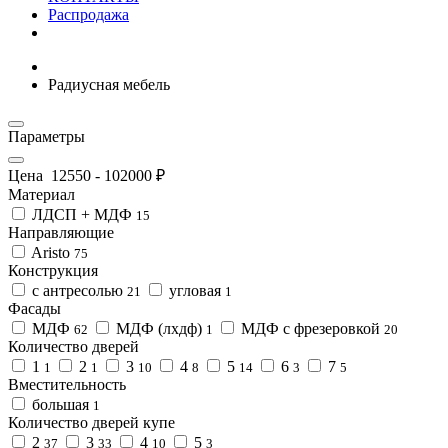
Распродажа
Радиусная мебель
Параметры
Цена
12550
-
102000
₽
Материал
ЛДСП + МДФ
15
Направляющие
Aristo
75
Конструкция
с антресолью
угловая
21
1
Фасады
МДФ
МДФ (лхдф)
МДФ с фрезеровкой
62
1
20
Количество дверей
1
2
3
4
5
6
7
1
1
10
8
14
3
5
Вместительность
большая
1
Количество дверей купе
2
3
4
5
37
33
10
3