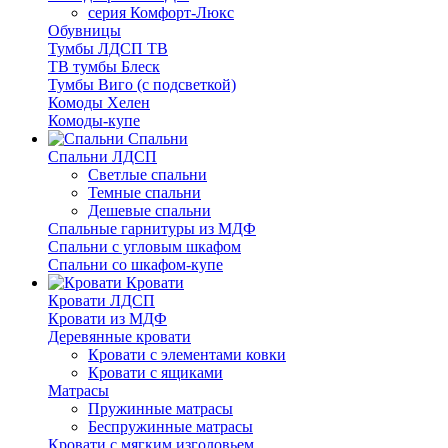
серия Комфорт-Люкс
Обувницы
Тумбы ЛДСП ТВ
ТВ тумбы Блеск
Тумбы Виго (с подсветкой)
Комоды Хелен
Комоды-купе
Спальни
Спальни ЛДСП
Светлые спальни
Темные спальни
Дешевые спальни
Спальные гарнитуры из МДФ
Спальни с угловым шкафом
Спальни со шкафом-купе
Кровати
Кровати ЛДСП
Кровати из МДФ
Деревянные кровати
Кровати с элементами ковки
Кровати с ящиками
Матрасы
Пружинные матрасы
Беспружинные матрасы
Кровати с мягким изголовьем