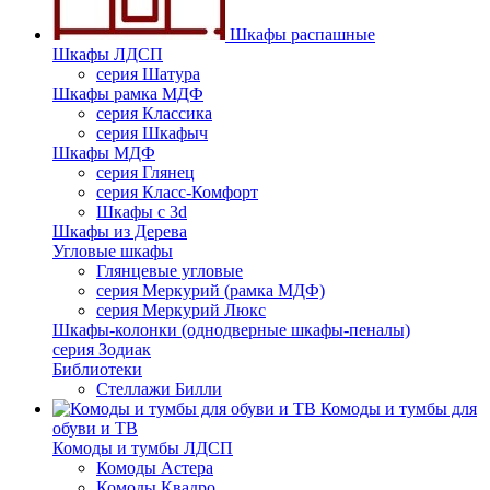
Шкафы распашные
Шкафы ЛДСП
серия Шатура
Шкафы рамка МДФ
серия Классика
серия Шкафыч
Шкафы МДФ
серия Глянец
серия Класс-Комфорт
Шкафы с 3d
Шкафы из Дерева
Угловые шкафы
Глянцевые угловые
серия Меркурий (рамка МДФ)
серия Меркурий Люкс
Шкафы-колонки (однодверные шкафы-пеналы)
серия Зодиак
Библиотеки
Стеллажи Билли
Комоды и тумбы для
обуви и ТВ
Комоды и тумбы ЛДСП
Комоды Астера
Комоды Квадро