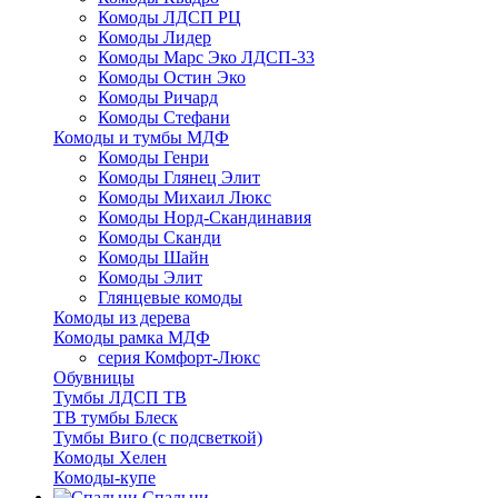
Комоды ЛДСП РЦ
Комоды Лидер
Комоды Марс Эко ЛДСП-33
Комоды Остин Эко
Комоды Ричард
Комоды Стефани
Комоды и тумбы МДФ
Комоды Генри
Комоды Глянец Элит
Комоды Михаил Люкс
Комоды Норд-Скандинавия
Комоды Сканди
Комоды Шайн
Комоды Элит
Глянцевые комоды
Комоды из дерева
Комоды рамка МДФ
серия Комфорт-Люкс
Обувницы
Тумбы ЛДСП ТВ
ТВ тумбы Блеск
Тумбы Виго (с подсветкой)
Комоды Хелен
Комоды-купе
Спальни