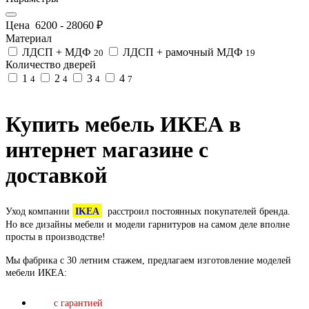
Цена
6200
-
28060
₽
Материал
ЛДСП + МДФ
ЛДСП + рамочный МДФ
20
19
Количество дверей
1
2
3
4
4
4
4
7
Купить мебель ИКЕА в
интернет магазине с
доставкой
Уход компании
IKEA
расстроил постоянных покупателей бренда.
Но все дизайны мебели и модели гарнитуров на самом деле вполне
просты в производстве!
Мы фабрика с 30 летним стажем, предлагаем изготовление моделей
мебели ИКЕА:
с гарантией