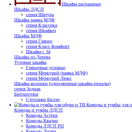
Шкафы распашные
Шкафы ЛДСП
серия Шатура
Шкафы рамка МДФ
серия Классика
серия Шкафыч
Шкафы МДФ
серия Глянец
серия Класс-Комфорт
Шкафы с 3d
Шкафы из Дерева
Угловые шкафы
Глянцевые угловые
серия Меркурий (рамка МДФ)
серия Меркурий Люкс
Шкафы-колонки (однодверные шкафы-пеналы)
серия Зодиак
Библиотеки
Стеллажи Билли
Комоды и тумбы для о
Комоды и тумбы ЛДСП
Комоды Астера
Комоды Квадро
Комоды ЛДСП РЦ
Комоды Лидер