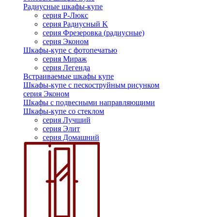
Радиусные шкафы-купе
серия Р-Люкс
серия Радиусный K
серия Фрезеровка (радиусные)
серия Эконом
Шкафы-купе с фотопечатью
серия Мираж
серия Легенда
Встраиваемые шкафы купе
Шкафы-купе с пескоструйным рисунком
серия Эконом
Шкафы с подвесными направляющими
Шкафы-купе со стеклом
серия Лучший
серия Элит
серия Домашний