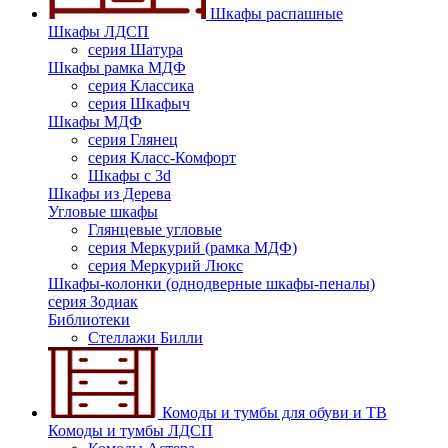
Шкафы распашные
Шкафы ЛДСП
серия Шатура
Шкафы рамка МДФ
серия Классика
серия Шкафыч
Шкафы МДФ
серия Глянец
серия Класс-Комфорт
Шкафы с 3d
Шкафы из Дерева
Угловые шкафы
Глянцевые угловые
серия Меркурий (рамка МДФ)
серия Меркурий Люкс
Шкафы-колонки (однодверные шкафы-пеналы)
серия Зодиак
Библиотеки
Стеллажи Билли
Комоды и тумбы для обуви и ТВ
Комоды и тумбы ЛДСП