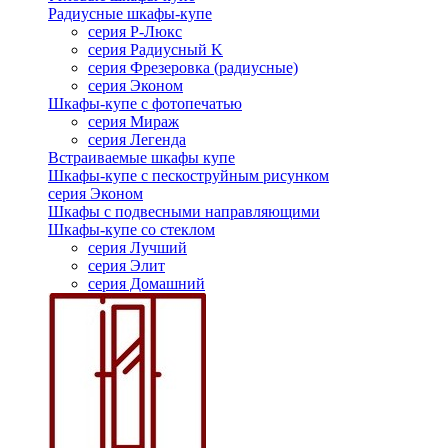
Радиусные шкафы-купе
серия Р-Люкс
серия Радиусный K
серия Фрезеровка (радиусные)
серия Эконом
Шкафы-купе с фотопечатью
серия Мираж
серия Легенда
Встраиваемые шкафы купе
Шкафы-купе с пескоструйным рисунком
серия Эконом
Шкафы с подвесными направляющими
Шкафы-купе со стеклом
серия Лучший
серия Элит
серия Домашний