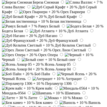
Береза Снежная
Слива Валлис
Дуб Серый
Крафт
Орех Гварнери
Дуб Белый Крафт
Белая лиственница
Рамух Белый
Бодега Белая
Дуб Атланта
Дуб Нагано
Дуб Французский
Дуб Кельтик Светлый
Орех Лион Светлый
Орех Опера
Черный
Белый снег
Ясень Анкор 05
Ясень Анкор 04
Боб Пайн
Черный Ясень
Антрацит
Перламутр 1306
Крем вайс
Миндаль-0564
Шампань
Латте
Мокко
Беж камео
Ваниль