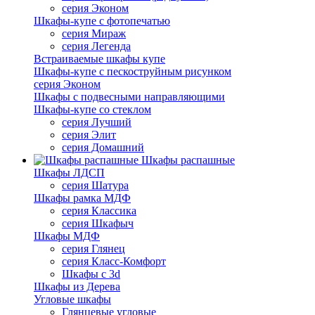
серия Эконом
Шкафы-купе с фотопечатью
серия Мираж
серия Легенда
Встраиваемые шкафы купе
Шкафы-купе с пескоструйным рисунком
серия Эконом
Шкафы с подвесными направляющими
Шкафы-купе со стеклом
серия Лучший
серия Элит
серия Домашний
Шкафы распашные
Шкафы ЛДСП
серия Шатура
Шкафы рамка МДФ
серия Классика
серия Шкафыч
Шкафы МДФ
серия Глянец
серия Класс-Комфорт
Шкафы с 3d
Шкафы из Дерева
Угловые шкафы
Глянцевые угловые