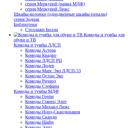
серия Меркурий (рамка МДФ)
серия Меркурий Люкс
Шкафы-колонки (однодверные шкафы-пеналы)
серия Зодиак
Библиотеки
Стеллажи Билли
Комоды и тумбы для
обуви и ТВ
Комоды и тумбы ЛДСП
Комоды Астера
Комоды Квадро
Комоды ЛДСП РЦ
Комоды Лидер
Комоды Марс Эко ЛДСП-33
Комоды Остин Эко
Комоды Ричард
Комоды Стефани
Комоды и тумбы МДФ
Комоды Генри
Комоды Глянец Элит
Комоды Михаил Люкс
Комоды Норд-Скандинавия
Комоды Сканди
Комоды Шайн
Комоды Элит