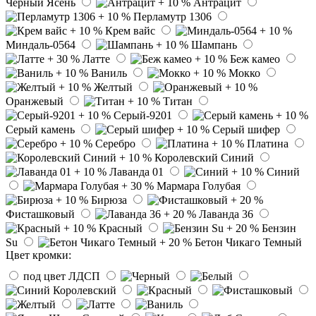
Черный Ясень
Антрацит
Перламутр 1306
Крем вайс
Миндаль-0564
Шампань
Латте
Беж камео
Ваниль
Мокко
Желтый
Оранжевый
Титан
Серый-9201
Серый камень
Серый шифер
Серебро
Платина
Королевский Синий
Лаванда 01
Синий
Мармара Голубая
Бирюза
Фисташковый
Лаванда 36
Красный
Бензин
Su
Бетон Чикаго Темный
Цвет кромки:
под цвет ЛДСП