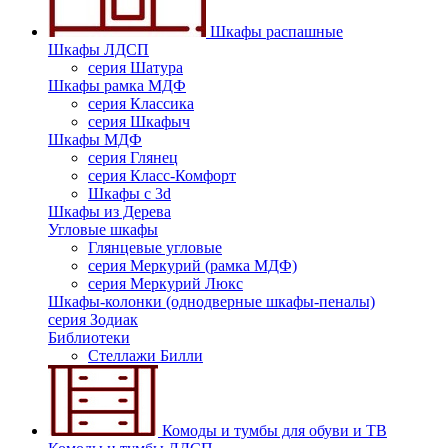
Шкафы распашные
Шкафы ЛДСП
серия Шатура
Шкафы рамка МДФ
серия Классика
серия Шкафыч
Шкафы МДФ
серия Глянец
серия Класс-Комфорт
Шкафы с 3d
Шкафы из Дерева
Угловые шкафы
Глянцевые угловые
серия Меркурий (рамка МДФ)
серия Меркурий Люкс
Шкафы-колонки (однодверные шкафы-пеналы)
серия Зодиак
Библиотеки
Стеллажи Билли
Комоды и тумбы для обуви и ТВ