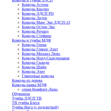
Комоды и тумбы ЛДСП
Комоды Астера
Комоды Квадро
Комоды ЛДСП РЦ
Комоды Лидер
Комоды Марс Эко ЛДСП-33
Комоды Остин Эко
Комоды Ричард
Комоды Стефани
Комоды и тумбы МДФ
Комоды Генри
Комоды Глянец Элит
Комоды Михаил Люкс
Комоды Норд-Скандинавия
Комоды Сканди
Комоды Шайн
Комоды Элит
Глянцевые комоды
Комоды из дерева
Комоды рамка МДФ
серия Комфорт-Люкс
Обувницы
Тумбы ЛДСП ТВ
ТВ тумбы Блеск
Тумбы Виго (с подсветкой)