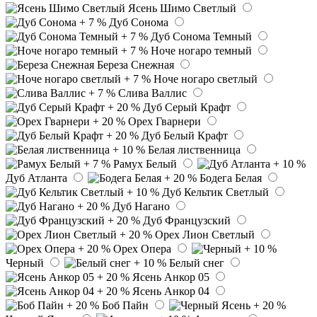
Ясень Шимо Светлый
Дуб Сонома
Дуб Сонома Темный
Ноче ногаро темный
Береза Снежная
Ноче ногаро светлый
Слива Валлис
Дуб Серый Крафт
Орех Гварнери
Дуб Белый Крафт
Белая лиственница
Рамух Белый
Дуб Атланта
Бодега Белая
Дуб Кельтик Светлый
Дуб Нагано
Дуб Французский
Орех Лион Светлый
Орех Опера
Черный
Белый снег
Ясень Анкор 05
Ясень Анкор 04
Боб Пайн