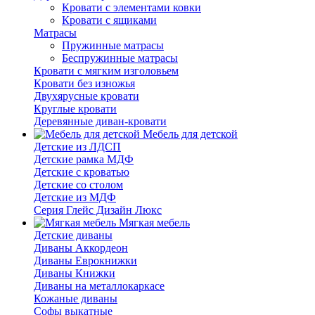
Кровати с элементами ковки
Кровати с ящиками
Матрасы
Пружинные матрасы
Беспружинные матрасы
Кровати с мягким изголовьем
Кровати без изножья
Двухярусные кровати
Круглые кровати
Деревянные диван-кровати
Мебель для детской
Детские из ЛДСП
Детские рамка МДФ
Детские с кроватью
Детские со столом
Детские из МДФ
Серия Глейс Дизайн Люкс
Мягкая мебель
Детские диваны
Диваны Аккордеон
Диваны Еврокнижки
Диваны Книжки
Диваны на металлокаркасе
Кожаные диваны
Софы выкатные