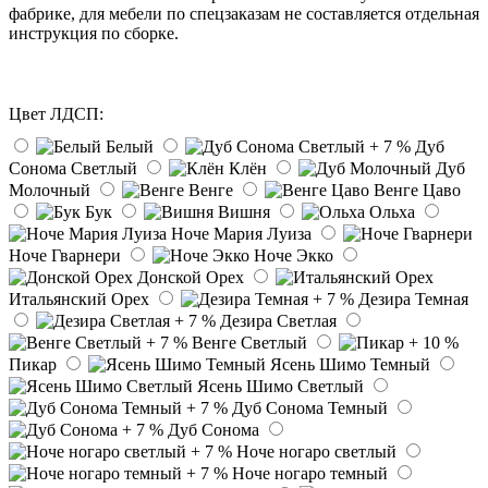
фабрике, для мебели по спецзаказам не составляется отдельная
инструкция по сборке.
Цвет ЛДСП:
Белый
Дуб
Сонома Светлый
Клён
Дуб
Молочный
Венге
Венге Цаво
Бук
Вишня
Ольха
Ноче Мария Луиза
Ноче Гварнери
Ноче Экко
Донской Орех
Итальянский Орех
Дезира Темная
Дезира Светлая
Венге Светлый
Пикар
Ясень Шимо Темный
Ясень Шимо Светлый
Дуб Сонома Темный
Дуб Сонома
Ноче ногаро светлый
Ноче ногаро темный