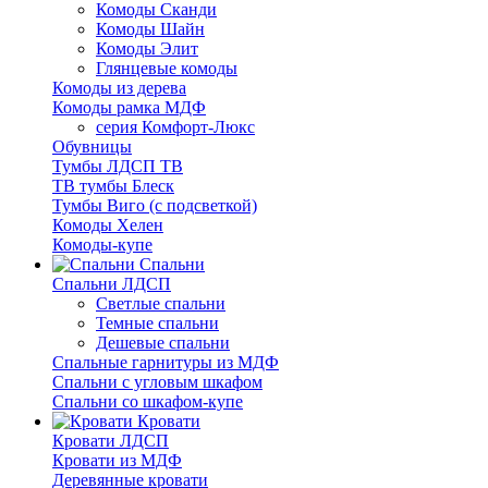
Комоды Сканди
Комоды Шайн
Комоды Элит
Глянцевые комоды
Комоды из дерева
Комоды рамка МДФ
серия Комфорт-Люкс
Обувницы
Тумбы ЛДСП ТВ
ТВ тумбы Блеск
Тумбы Виго (с подсветкой)
Комоды Хелен
Комоды-купе
Спальни
Спальни ЛДСП
Светлые спальни
Темные спальни
Дешевые спальни
Спальные гарнитуры из МДФ
Спальни с угловым шкафом
Спальни со шкафом-купе
Кровати
Кровати ЛДСП
Кровати из МДФ
Деревянные кровати