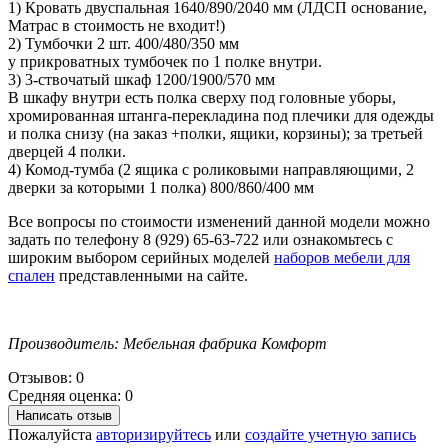
1) Кровать двуспальная 1640/890/2040 мм (ЛДСП основание,
Матрас в стоимость не входит!)
2) Тумбочки 2 шт. 400/480/350 мм
у прикроватных тумбочек по 1 полке внутри.
3) 3-ствочатый шкаф 1200/1900/570 мм
В шкафу внутри есть полка сверху под головные уборы,
хромированная штанга-перекладина под плечики для одежды
и полка снизу (на заказ +полки, ящики, корзины); за третьей
дверцей 4 полки.
4) Комод-тумба (2 ящика с роликовыми направляющими, 2
дверки за которыми 1 полка) 800/860/400 мм
Все вопросы по стоимости изменений данной модели можно
задать по телефону 8 (929) 65-63-722 или ознакомьтесь с
широким выбором серийных моделей
наборов мебели для
спален
представленными на сайте.
Производитель: Мебельная фабрика Комфорт
Отзывов: 0
Средняя оценка: 0
Написать отзыв
Пожалуйста
авторизируйтесь
или
создайте учетную запись