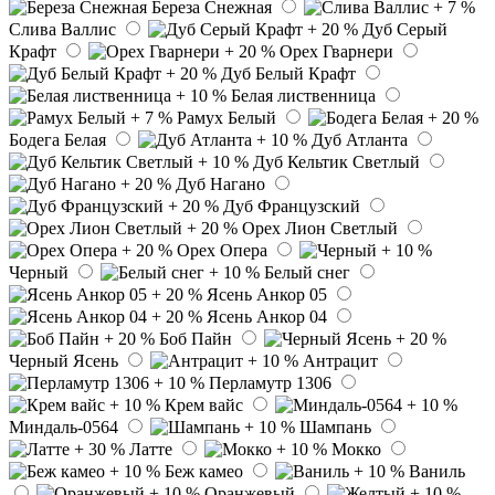
Береза Снежная
Слива Валлис
Дуб Серый
Крафт
Орех Гварнери
Дуб Белый Крафт
Белая лиственница
Рамух Белый
Бодега Белая
Дуб Атланта
Дуб Кельтик Светлый
Дуб Нагано
Дуб Французский
Орех Лион Светлый
Орех Опера
Черный
Белый снег
Ясень Анкор 05
Ясень Анкор 04
Боб Пайн
Черный Ясень
Антрацит
Перламутр 1306
Крем вайс
Миндаль-0564
Шампань
Латте
Мокко
Беж камео
Ваниль
Оранжевый