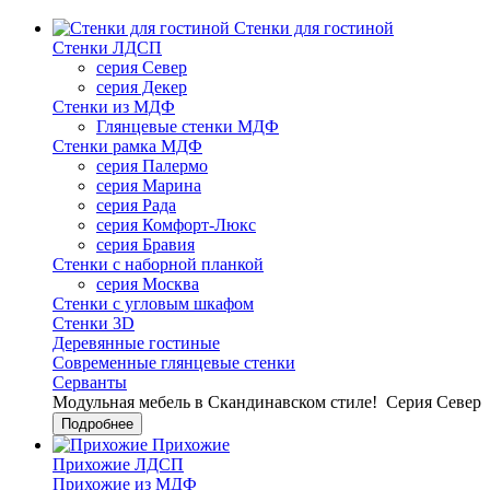
Стенки для гостиной
Стенки ЛДСП
серия Север
серия Декер
Стенки из МДФ
Глянцевые стенки МДФ
Стенки рамка МДФ
серия Палермо
серия Марина
серия Рада
серия Комфорт-Люкс
серия Бравия
Стенки с наборной планкой
серия Москва
Стенки с угловым шкафом
Стенки 3D
Деревянные гостиные
Современные глянцевые стенки
Серванты
Модульная мебель в Скандинавском стиле!
Серия Север
Подробнее
Прихожие
Прихожие ЛДСП
Прихожие из МДФ