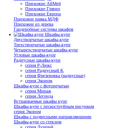
Прихожие АйМеб
Прихожие Глянец
Прихожие Европа
Прихожие рамка МДФ
Прихожие из дерева
Гардеробные системы шкафов
Шкафы-купе
Двустворчатые шкафы-купе
Трехстворчатые шкафы-купе
Четырехстворчатые шкафы-купе
Угловые шкафы-купе
Радиусные шкафы-купе
серия Р-Люкс
серия Радиусный K
серия Фрезеровка (радиусные)
серия Эконом
Шкафы-купе с фотопечатью
серия Мираж
серия Легенда
Встраиваемые шкафы купе
Шкафы-купе с пескоструйным рисунком
серия Эконом
Шкафы с подвесными направляющими
Шкафы-купе со стеклом
серия Лучший