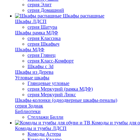
серия Элит
серия Домашний
Шкафы распашные
Шкафы ЛДСП
серия Шатура
Шкафы рамка МДФ
серия Классика
серия Шкафыч
Шкафы МДФ
серия Глянец
серия Класс-Комфорт
Шкафы с 3d
Шкафы из Дерева
Угловые шкафы
Глянцевые угловые
серия Меркурий (рамка МДФ)
серия Меркурий Люкс
Шкафы-колонки (однодверные шкафы-пеналы)
серия Зодиак
Библиотеки
Стеллажи Билли
Комоды и тумбы для о
Комоды и тумбы ЛДСП
Комоды Астера
Комоды Квадро