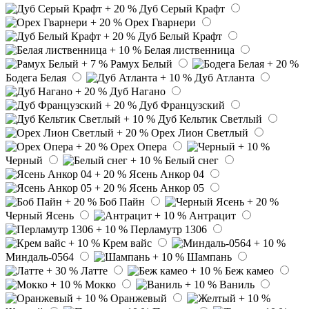
Дуб Серый Крафт
Орех Гварнери
Дуб Белый Крафт
Белая лиственница
Рамух Белый
Бодега Белая
Дуб Атланта
Дуб Нагано
Дуб Французский
Дуб Кельтик Светлый
Орех Лион Светлый
Орех Опера
Черный
Белый снег
Ясень Анкор 04
Ясень Анкор 05
Боб Пайн
Черный Ясень
Антрацит
Перламутр 1306
Крем вайс
Миндаль-0564
Шампань
Латте
Беж камео
Мокко
Ваниль
Оранжевый