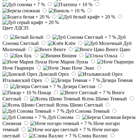
Цвет ЛДСП:
Белый
Дуб
Сонома Светлый
Клён
Дуб
Молочный
Венге
Венге Цаво
Бук
Вишня
Ольха
Ноче Мария Луиза
Ноче Гварнери
Ноче Экко
Донской Орех
Итальянский Орех
Дезира Темная
Дезира Светлая
Пикар
Венге
Светлый
Ясень Шимо Темный
Ясень Шимо Светлый
Дуб Сонома Темный
Дуб Сонома
Береза
Снежная
Ноче ногаро
темный
Ноче ногаро
светлый
Слива Валлис