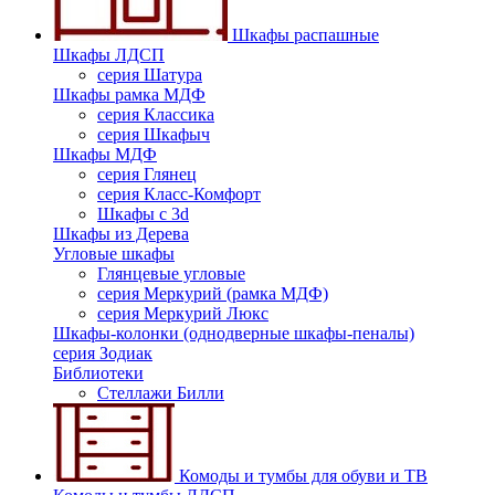
Шкафы распашные
Шкафы ЛДСП
серия Шатура
Шкафы рамка МДФ
серия Классика
серия Шкафыч
Шкафы МДФ
серия Глянец
серия Класс-Комфорт
Шкафы с 3d
Шкафы из Дерева
Угловые шкафы
Глянцевые угловые
серия Меркурий (рамка МДФ)
серия Меркурий Люкс
Шкафы-колонки (однодверные шкафы-пеналы)
серия Зодиак
Библиотеки
Стеллажи Билли
Комоды и тумбы для обуви и ТВ