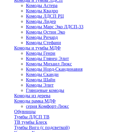
Комоды и тумбы ЛДСП
Комоды Астера
Комоды Квадро
Комоды ЛДСП РЦ
Комоды Лидер
Комоды Марс Эко ЛДСП-33
Комоды Остин Эко
Комоды Ричард
Комоды Стефани
Комоды и тумбы МДФ
Комоды Генри
Комоды Глянец Элит
Комоды Михаил Люкс
Комоды Норд-Скандинавия
Комоды Сканди
Комоды Шайн
Комоды Элит
Глянцевые комоды
Комоды из дерева
Комоды рамка МДФ
серия Комфорт-Люкс
Обувницы
Тумбы ЛДСП ТВ
ТВ тумбы Блеск
Тумбы Виго (с подсветкой)