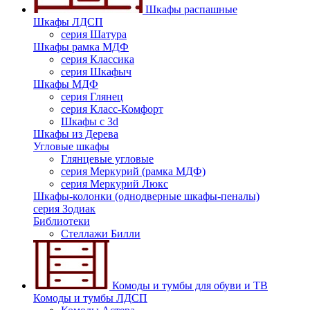
Шкафы распашные
Шкафы ЛДСП
серия Шатура
Шкафы рамка МДФ
серия Классика
серия Шкафыч
Шкафы МДФ
серия Глянец
серия Класс-Комфорт
Шкафы с 3d
Шкафы из Дерева
Угловые шкафы
Глянцевые угловые
серия Меркурий (рамка МДФ)
серия Меркурий Люкс
Шкафы-колонки (однодверные шкафы-пеналы)
серия Зодиак
Библиотеки
Стеллажи Билли
Комоды и тумбы для обуви и ТВ
Комоды и тумбы ЛДСП