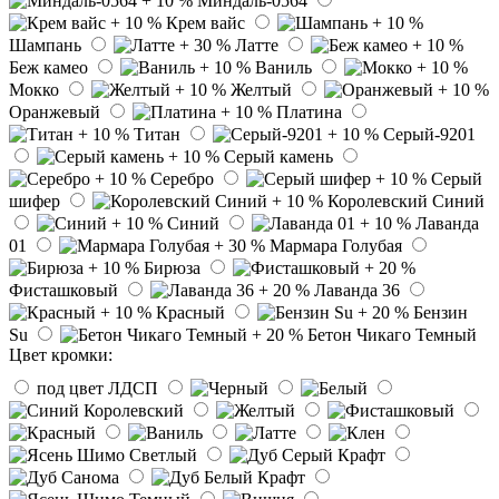
Миндаль-0564
Крем вайс
Шампань
Латте
Беж камео
Ваниль
Мокко
Желтый
Оранжевый
Платина
Титан
Серый-9201
Серый камень
Серебро
Серый
шифер
Королевский Синий
Синий
Лаванда
01
Мармара Голубая
Бирюза
Фисташковый
Лаванда 36
Красный
Бензин
Su
Бетон Чикаго Темный
Цвет кромки:
под цвет ЛДСП