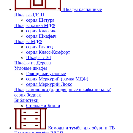
Шкафы распашные
Шкафы ЛДСП
серия Шатура
Шкафы рамка МДФ
серия Классика
серия Шкафыч
Шкафы МДФ
серия Глянец
серия Класс-Комфорт
Шкафы с 3d
Шкафы из Дерева
Угловые шкафы
Глянцевые угловые
серия Меркурий (рамка МДФ)
серия Меркурий Люкс
Шкафы-колонки (однодверные шкафы-пеналы)
серия Зодиак
Библиотеки
Стеллажи Билли
Комоды и тумбы для обуви и ТВ