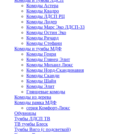
Комоды и тумбы ЛДСП
Комоды Астера
Комоды Квадро
Комоды ЛДСП РЦ
Комоды Лидер
Комоды Марс Эко ЛДСП-33
Комоды Остин Эко
Комоды Ричард
Комоды Стефани
Комоды и тумбы МДФ
Комоды Генри
Комоды Глянец Элит
Комоды Михаил Люкс
Комоды Норд-Скандинавия
Комоды Сканди
Комоды Шайн
Комоды Элит
Глянцевые комоды
Комоды из дерева
Комоды рамка МДФ
серия Комфорт-Люкс
Обувницы
Тумбы ЛДСП ТВ
ТВ тумбы Блеск
Тумбы Виго (с подсветкой)