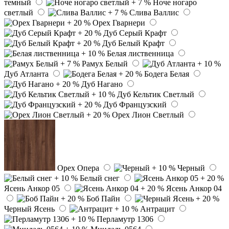
темный
Ноче ногаро
светлый
Слива Валлис
Орех Гварнери
Дуб Серый Крафт
Дуб Белый Крафт
Белая лиственница
Рамух Белый
Дуб Атланта
Бодега Белая
Дуб Нагано
Дуб Кельтик Светлый
Дуб Французский
Орех Лион Светлый
Орех Опера
Черный
Белый снег
Ясень Анкор 05
Ясень Анкор 04
Боб Пайн
Черный Ясень
Антрацит
Перламутр 1306