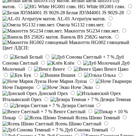
Белый шелк dm105-11y
матов.
HG White HG001 глян.
Белая JD5M4001 JS 9029-28
AL-01 Агератум матов.
Омела SG132 глян.мет.
Макиотти SG234 глян.мет.
Ваниль BS 2582G матов.
Макиотти HG002 глянцевый
Цвет ЛДСП:
Белый
Дуб
Сонома Светлый
Клён
Дуб
Молочный
Венге
Венге Цаво
Бук
Вишня
Ольха
Ноче Мария Луиза
Ноче Гварнери
Ноче Экко
Донской Орех
Итальянский Орех
Дезира Темная
Дезира Светлая
Венге Светлый
Пикар
Ясень Шимо Темный
Ясень Шимо Светлый
Дуб Сонома Темный
Дуб Сонома
Береза