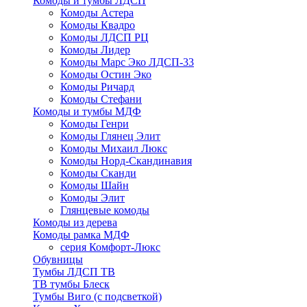
Комоды и тумбы ЛДСП
Комоды Астера
Комоды Квадро
Комоды ЛДСП РЦ
Комоды Лидер
Комоды Марс Эко ЛДСП-33
Комоды Остин Эко
Комоды Ричард
Комоды Стефани
Комоды и тумбы МДФ
Комоды Генри
Комоды Глянец Элит
Комоды Михаил Люкс
Комоды Норд-Скандинавия
Комоды Сканди
Комоды Шайн
Комоды Элит
Глянцевые комоды
Комоды из дерева
Комоды рамка МДФ
серия Комфорт-Люкс
Обувницы
Тумбы ЛДСП ТВ
ТВ тумбы Блеск
Тумбы Виго (с подсветкой)