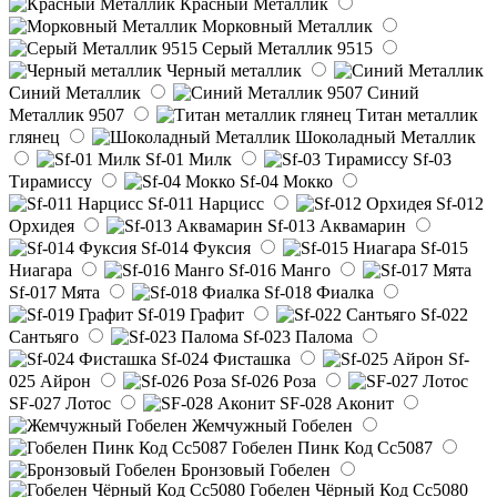
Красный Металлик
Морковный Металлик
Серый Металлик 9515
Черный металлик
Синий Металлик
Синий
Металлик 9507
Титан металлик
глянец
Шоколадный Металлик
Sf-01 Милк
Sf-03
Тирамиссу
Sf-04 Мокко
Sf-011 Нарцисс
Sf-012
Орхидея
Sf-013 Аквамарин
Sf-014 Фуксия
Sf-015
Ниагара
Sf-016 Манго
Sf-017 Мята
Sf-018 Фиалка
Sf-019 Графит
Sf-022
Сантьяго
Sf-023 Палома
Sf-024 Фисташка
Sf-
025 Айрон
Sf-026 Роза
SF-027 Лотос
SF-028 Аконит
Жемчужный Гобелен
Гобелен Пинк Код Сс5087
Бронзовый Гобелен
Гобелен Чёрный Код Сс5080