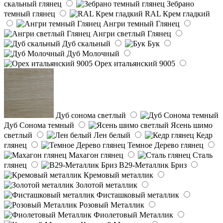
скальный глянец
Зебрано
темный глянец
RAL Крем гладкий
Ангри темный Глянец
Ангри светлый Глянец
Дуб скальный
Бук
Дуб Молочный
Орех итальянский 9005
Дуб сонома светлый
Дуб Сонома темный
Ясень шимо
светлый
Лен белый
Кедр
глянец
Темное Дерево глянец
Махагон глянец
Сталь
глянец
B29-Металлик Бриз
Кремовый металлик
Золотой металлик
Фисташковый металлик
Розовый Металлик
Фиолетовый Металлик