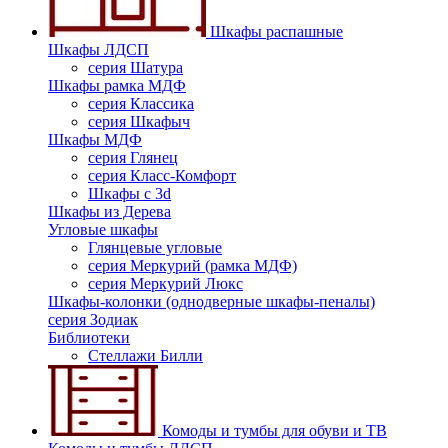
Шкафы распашные
Шкафы ЛДСП
серия Шатура
Шкафы рамка МДФ
серия Классика
серия Шкафыч
Шкафы МДФ
серия Глянец
серия Класс-Комфорт
Шкафы с 3d
Шкафы из Дерева
Угловые шкафы
Глянцевые угловые
серия Меркурий (рамка МДФ)
серия Меркурий Люкс
Шкафы-колонки (однодверные шкафы-пеналы)
серия Зодиак
Библиотеки
Стеллажи Билли
Комоды и тумбы для обуви и ТВ