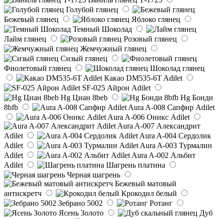
Голубой глянец
Бежевый глянец
Яблоко глянец
Темный Шоколад
Лайм глянец
Розовый глянец
Жемчужный глянец
Сизый глянец
Фиолетовый глянец
Шоколад глянец
Какао DM535-6T Adilet
SF-025 Айрон Adilet
Hg Циан 8beb
Hg Бонди
8bfb
Aura A-008 Сапфир Adilet
Aura A-006 Оникс Adilet
Aura A-007 Александрит
Adilet
Aura A-004 Сердолик
Adilet
Aura A-003 Турмалин
Adilet
Aura A-002 Альбит
Adilet
Шагрень платина
Черная шагрень
Бежевый матовый
антискретч
Крокодил белый
Зебрано 5002
Ротанг
Ясень Золото
Дуб