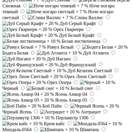
Снежная
Ноче ногаро
темный
Ноче ногаро
светлый
Слива Валлис
Дуб Серый Крафт
Орех Гварнери
Дуб Белый Крафт
Белая лиственница
Рамух Белый
Бодега Белая
Дуб Атланта
Дуб Нагано
Дуб Французский
Дуб Кельтик Светлый
Орех Лион Светлый
Орех Опера
Черный
Белый снег
Ясень Анкор 04
Ясень Анкор 05
Боб Пайн
Черный Ясень
Антрацит
Перламутр 1306
Крем вайс
Миндаль-0564
Шампань