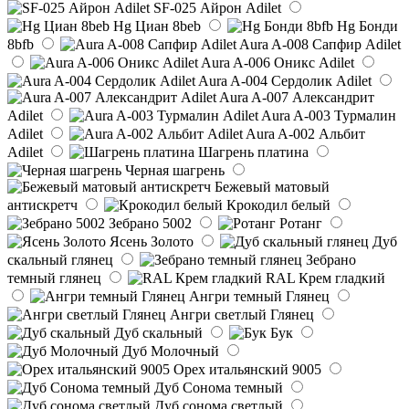
SF-025 Айрон Adilet
Hg Циан 8beb
Hg Бонди
8bfb
Aura A-008 Сапфир Adilet
Aura A-006 Оникс Adilet
Aura A-004 Сердолик Adilet
Aura A-007 Александрит
Adilet
Aura A-003 Турмалин
Adilet
Aura A-002 Альбит
Adilet
Шагрень платина
Черная шагрень
Бежевый матовый
антискретч
Крокодил белый
Зебрано 5002
Ротанг
Ясень Золото
Дуб
скальный глянец
Зебрано
темный глянец
RAL Крем гладкий
Ангри темный Глянец
Ангри светлый Глянец
Дуб скальный
Бук
Дуб Молочный
Орех итальянский 9005
Дуб Сонома темный
Дуб сонома светлый