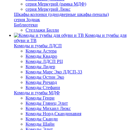
серия Меркурий (рамка МДФ)
серия Меркурий Люкс
Шкафы-колонки (однодверные шкафы-пеналы)
серия Зодиак
Библиотеки
Стеллажи Билли
Комоды и тумбы для
обуви и ТВ
Комоды и тумбы ЛДСП
Комоды Астера
Комоды Квадро
Комоды ЛДСП РЦ
Комоды Лидер
Комоды Марс Эко ЛДСП-33
Комоды Остин Эко
Комоды Ричард
Комоды Стефани
Комоды и тумбы МДФ
Комоды Генри
Комоды Глянец Элит
Комоды Михаил Люкс
Комоды Норд-Скандинавия
Комоды Сканди
Комоды Шайн
Комоды Элит