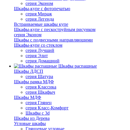
серия Эконом
Шкафы-купе с фотопечатью
серия Мираж
серия Легенда
Встраиваемые шкафы купе
Шкафы-купе с пескоструйным рисунком
серия Эконом
Шкафы с подвесными направляющими
Шкафы-купе со стеклом
серия Лучший
серия Элит
серия Домашний
Шкафы распашные
Шкафы ЛДСП
серия Шатура
Шкафы рамка МДФ
серия Классика
серия Шкафыч
Шкафы МДФ
серия Глянец
серия Класс-Комфорт
Шкафы с 3d
Шкафы из Дерева
Угловые шкафы
Глянцевые угловые