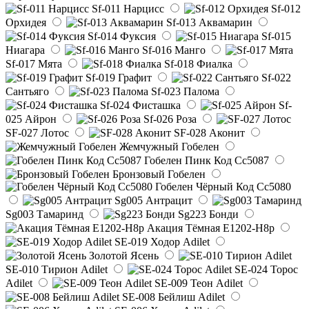
Sf-011 Нарцисс
Sf-012
Орхидея
Sf-013 Аквамарин
Sf-014 Фуксия
Sf-015
Ниагара
Sf-016 Манго
Sf-017 Мята
Sf-018 Фиалка
Sf-019 Графит
Sf-022
Сантьяго
Sf-023 Палома
Sf-024 Фисташка
Sf-
025 Айрон
Sf-026 Роза
SF-027 Лотос
SF-028 Аконит
Жемчужный Гобелен
Гобелен Пинк Код Сс5087
Бронзовый Гобелен
Гобелен Чёрный Код Сс5080
Sg005 Антрацит
Sg003 Тамаринд
Sg223 Бонди
Акация Тёмная E1202-H8p
SE-019 Ходор Adilet
Золотой Ясень
SE-010 Тирион Adilet
SE-024 Торос
Adilet
SE-009 Теон Adilet
SE-008 Бейлиш Adilet