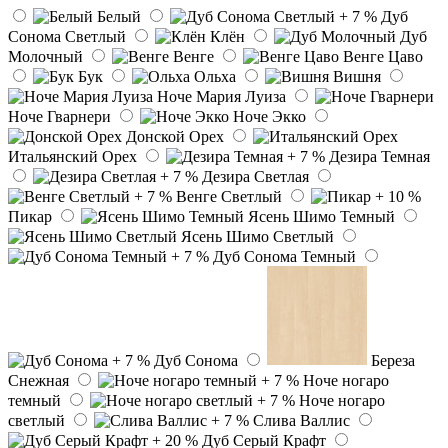
Белый
Дуб
Сонома Светлый
Клён
Дуб
Молочный
Венге
Венге Цаво
Бук
Ольха
Вишня
Ноче Мария Луиза
Ноче Гварнери
Ноче Экко
Донской Орех
Итальянский Орех
Дезира Темная
Дезира Светлая
Венге Светлый
Пикар
Ясень Шимо Темный
Ясень Шимо Светлый
Дуб Сонома Темный
Дуб Сонома
Береза
Снежная
Ноче ногаро
темный
Ноче ногаро
светлый
Слива Валлис
Дуб Серый Крафт