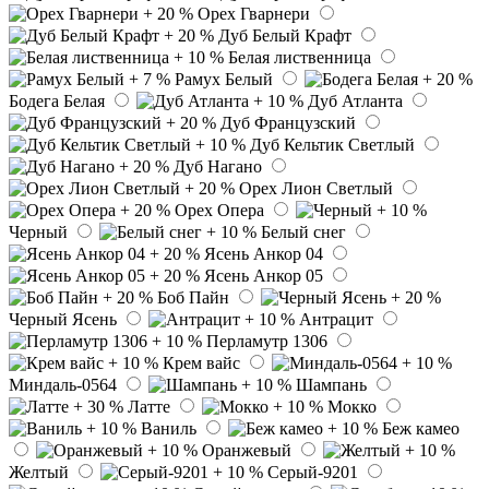
Орех Гварнери
Дуб Белый Крафт
Белая лиственница
Рамух Белый
Бодега Белая
Дуб Атланта
Дуб Французский
Дуб Кельтик Светлый
Дуб Нагано
Орех Лион Светлый
Орех Опера
Черный
Белый снег
Ясень Анкор 04
Ясень Анкор 05
Боб Пайн
Черный Ясень
Антрацит
Перламутр 1306
Крем вайс
Миндаль-0564
Шампань
Латте
Мокко
Ваниль
Беж камео
Оранжевый
Желтый
Серый-9201