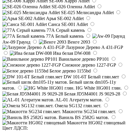
SE-006 Харро Adilet
SE-026 Оленна Adilet
SE-025 Мелисандра Adilet
Арья SE-002 Adilet
Санса SE-001 Adilet
77А Серый камень
77А Белый камень
Aw-09 Граунд
Венге 2093
Лазурное Дерево A 431-FGP
Ива белая DW-008
Ванильное дерево PP101
Снежное дерево 1227-FGP
Белое дерево 1155bd
DW 101-6T Белый глян.мет
Белый шелк dm105-11y
матов.
HG White HG001 глян.
Белая JD5M4001 JS 9029-28
AL-01 Агератум матов.
Омела SG132 глян.мет.
Макиотти SG234 глян.мет.
Ваниль BS 2582G матов.
Макиотти HG002 глянцевый
Цвет ЛДСП: