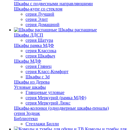
Шкафы с подвесными направляющими
Шкафы-купе со стеклом
серия Лучший
серия Элит
серия Домашний
Шкафы распашные
Шкафы ЛДСП
серия Шатура
Шкафы рамка МДФ
серия Классика
серия Шкафыч
Шкафы МДФ
серия Глянец
серия Класс-Комфорт
Шкафы с 3d
Шкафы из Дерева
Угловые шкафы
Глянцевые угловые
серия Меркурий (рамка МДФ)
серия Меркурий Люкс
Шкафы-колонки (однодверные шкафы-пеналы)
серия Зодиак
Библиотеки
Стеллажи Билли
Комоды и тумбы для