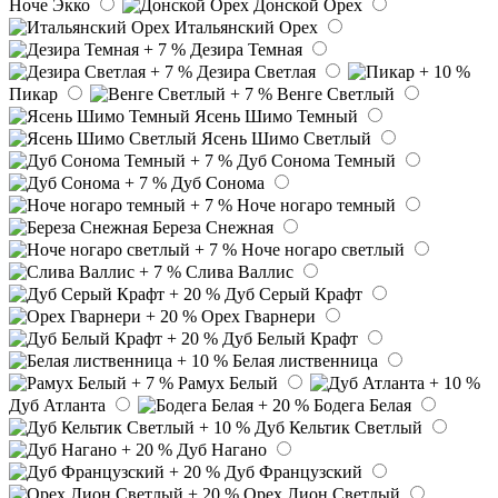
Ноче Экко
Донской Орех
Итальянский Орех
Дезира Темная
Дезира Светлая
Пикар
Венге Светлый
Ясень Шимо Темный
Ясень Шимо Светлый
Дуб Сонома Темный
Дуб Сонома
Ноче ногаро темный
Береза Снежная
Ноче ногаро светлый
Слива Валлис
Дуб Серый Крафт
Орех Гварнери
Дуб Белый Крафт
Белая лиственница
Рамух Белый
Дуб Атланта
Бодега Белая
Дуб Кельтик Светлый
Дуб Нагано
Дуб Французский
Орех Лион Светлый