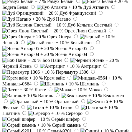
Рамух Белый
Бодега Белая
Дуб Атланта
Дуб Французский
Дуб Нагано
Дуб Кельтик Светлый
Орех Лион Светлый
Орех Опера
Черный
Белый снег
Ясень Анкор 05
Ясень Анкор 04
Боб Пайн
Черный Ясень
Антрацит
Перламутр 1306
Крем вайс
Миндаль-0564
Шампань
Латте
Мокко
Ваниль
Беж камео
Оранжевый
Желтый
Титан
Платина
Серебро
Серый шифер
Серый камень
Серый-9201
Синий