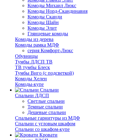
Комоды Михаил Люкс
Комоды Норд-Скандинавия
Комоды Сканди
Комоды Шайн
Комоды Элит
Глянцевые комоды
Комоды из дерева
Комоды рамка МДФ
серия Комфорт-Люкс
Обувницы
Тумбы ЛДСП ТВ
ТВ тумбы Блеск
Тумбы Виго (с подсветкой)
Комоды Хелен
Комоды-купе
Спальни
Спальни ЛДСП
Светлые спальни
Темные спальни
Дешевые спальни
Спальные гарнитуры из МДФ
Спальни с угловым шкафом
Спальни со шкафом-купе
Кровати