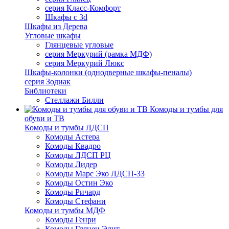
серия Класс-Комфорт
Шкафы с 3d
Шкафы из Дерева
Угловые шкафы
Глянцевые угловые
серия Меркурий (рамка МДФ)
серия Меркурий Люкс
Шкафы-колонки (однодверные шкафы-пеналы)
серия Зодиак
Библиотеки
Стеллажи Билли
Комоды и тумбы для
обуви и ТВ
Комоды и тумбы ЛДСП
Комоды Астера
Комоды Квадро
Комоды ЛДСП РЦ
Комоды Лидер
Комоды Марс Эко ЛДСП-33
Комоды Остин Эко
Комоды Ричард
Комоды Стефани
Комоды и тумбы МДФ
Комоды Генри
Комоды Глянец Элит