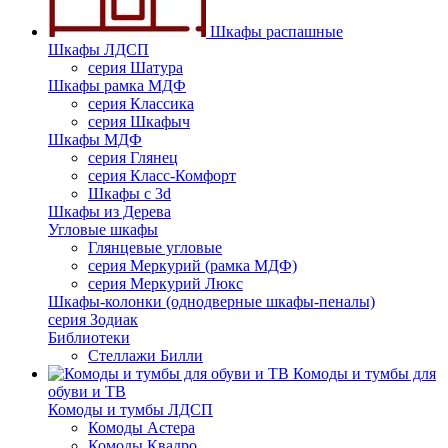
Шкафы распашные
Шкафы ЛДСП
серия Шатура
Шкафы рамка МДФ
серия Классика
серия Шкафыч
Шкафы МДФ
серия Глянец
серия Класс-Комфорт
Шкафы с 3d
Шкафы из Дерева
Угловые шкафы
Глянцевые угловые
серия Меркурий (рамка МДФ)
серия Меркурий Люкс
Шкафы-колонки (однодверные шкафы-пеналы)
серия Зодиак
Библиотеки
Стеллажи Билли
Комоды и тумбы для
обуви и ТВ
Комоды и тумбы ЛДСП
Комоды Астера
Комоды Квадро