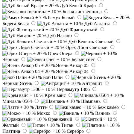
Дуб Белый Крафт
Белая лиственница
Рамух Белый
Бодега Белая
Дуб Атланта
Дуб Французский
Дуб Нагано
Дуб Кельтик Светлый
Орех Лион Светлый
Орех Опера
Черный
Белый снег
Ясень Анкор 05
Ясень Анкор 04
Боб Пайн
Черный Ясень
Антрацит
Перламутр 1306
Крем вайс
Миндаль-0564
Шампань
Латте
Беж камео
Мокко
Ваниль
Оранжевый
Желтый
Титан
Платина
Серебро