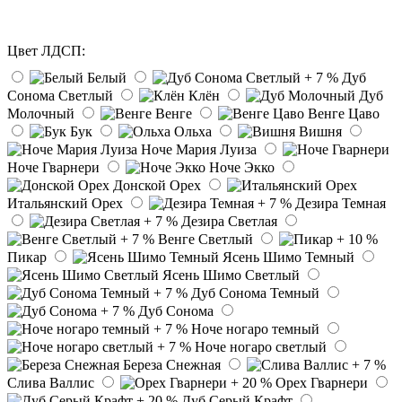
Цвет ЛДСП:
Белый
Дуб
Сонома Светлый
Клён
Дуб
Молочный
Венге
Венге Цаво
Бук
Ольха
Вишня
Ноче Мария Луиза
Ноче Гварнери
Ноче Экко
Донской Орех
Итальянский Орех
Дезира Темная
Дезира Светлая
Венге Светлый
Пикар
Ясень Шимо Темный
Ясень Шимо Светлый
Дуб Сонома Темный
Дуб Сонома
Ноче ногаро темный
Ноче ногаро светлый
Береза Снежная
Слива Валлис
Орех Гварнери
Дуб Серый Крафт