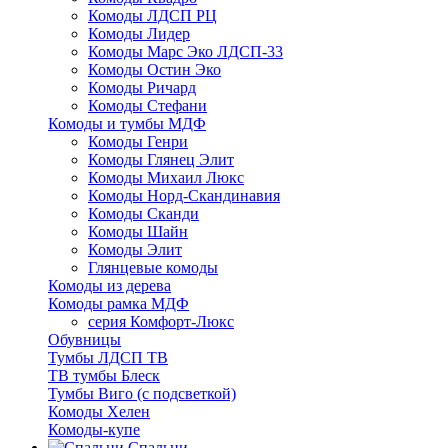
Комоды ЛДСП РЦ
Комоды Лидер
Комоды Марс Эко ЛДСП-33
Комоды Остин Эко
Комоды Ричард
Комоды Стефани
Комоды и тумбы МДФ
Комоды Генри
Комоды Глянец Элит
Комоды Михаил Люкс
Комоды Норд-Скандинавия
Комоды Сканди
Комоды Шайн
Комоды Элит
Глянцевые комоды
Комоды из дерева
Комоды рамка МДФ
серия Комфорт-Люкс
Обувницы
Тумбы ЛДСП ТВ
ТВ тумбы Блеск
Тумбы Виго (с подсветкой)
Комоды Хелен
Комоды-купе
Спальни