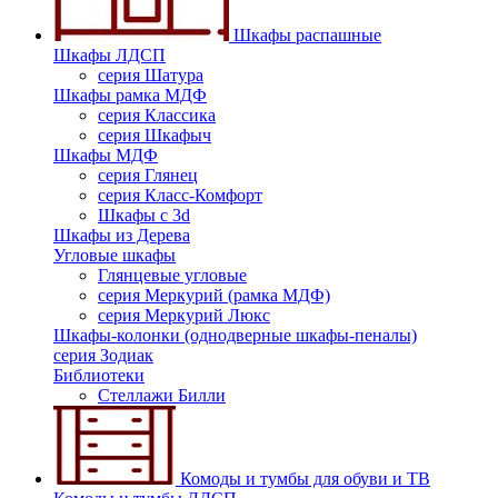
Шкафы распашные
Шкафы ЛДСП
серия Шатура
Шкафы рамка МДФ
серия Классика
серия Шкафыч
Шкафы МДФ
серия Глянец
серия Класс-Комфорт
Шкафы с 3d
Шкафы из Дерева
Угловые шкафы
Глянцевые угловые
серия Меркурий (рамка МДФ)
серия Меркурий Люкс
Шкафы-колонки (однодверные шкафы-пеналы)
серия Зодиак
Библиотеки
Стеллажи Билли
Комоды и тумбы для обуви и ТВ