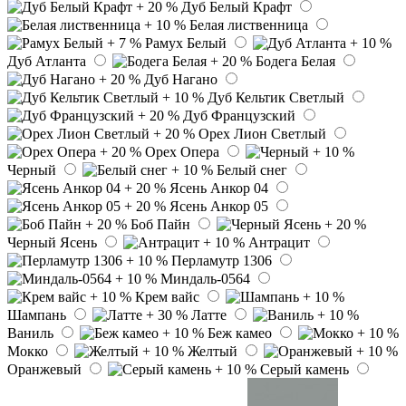
Дуб Белый Крафт
Белая лиственница
Рамух Белый
Дуб Атланта
Бодега Белая
Дуб Нагано
Дуб Кельтик Светлый
Дуб Французский
Орех Лион Светлый
Орех Опера
Черный
Белый снег
Ясень Анкор 04
Ясень Анкор 05
Боб Пайн
Черный Ясень
Антрацит
Перламутр 1306
Миндаль-0564
Крем вайс
Шампань
Латте
Ваниль
Беж камео
Мокко
Желтый
Оранжевый
Серый камень