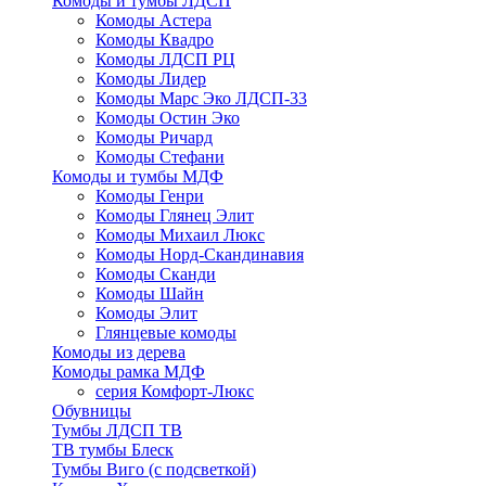
Комоды и тумбы ЛДСП
Комоды Астера
Комоды Квадро
Комоды ЛДСП РЦ
Комоды Лидер
Комоды Марс Эко ЛДСП-33
Комоды Остин Эко
Комоды Ричард
Комоды Стефани
Комоды и тумбы МДФ
Комоды Генри
Комоды Глянец Элит
Комоды Михаил Люкс
Комоды Норд-Скандинавия
Комоды Сканди
Комоды Шайн
Комоды Элит
Глянцевые комоды
Комоды из дерева
Комоды рамка МДФ
серия Комфорт-Люкс
Обувницы
Тумбы ЛДСП ТВ
ТВ тумбы Блеск
Тумбы Виго (с подсветкой)