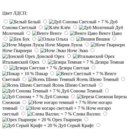
Цвет ЛДСП:
Белый
Дуб
Сонома Светлый
Клён
Дуб
Молочный
Венге
Венге Цаво
Бук
Ольха
Вишня
Ноче Мария Луиза
Ноче Гварнери
Ноче Экко
Донской Орех
Итальянский Орех
Дезира Темная
Дезира Светлая
Пикар
Венге
Светлый
Ясень Шимо Темный
Ясень Шимо Светлый
Дуб Сонома Темный
Дуб Сонома
Береза
Снежная
Ноче ногаро
темный
Ноче ногаро
светлый
Слива Валлис
Орех Гварнери
Дуб Серый Крафт