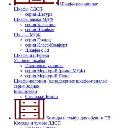
Шкафы распашные
Шкафы ЛДСП
серия Шатура
Шкафы рамка МДФ
серия Классика
серия Шкафыч
Шкафы МДФ
серия Глянец
серия Класс-Комфорт
Шкафы с 3d
Шкафы из Дерева
Угловые шкафы
Глянцевые угловые
серия Меркурий (рамка МДФ)
серия Меркурий Люкс
Шкафы-колонки (однодверные шкафы-пеналы)
серия Зодиак
Библиотеки
Стеллажи Билли
Комоды и тумбы для обуви и ТВ
Комоды и тумбы ЛДСП