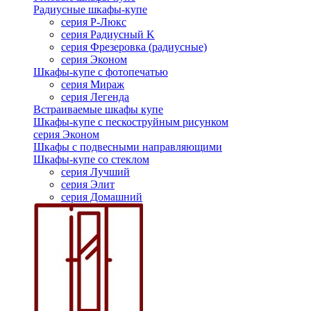
Радиусные шкафы-купе
серия Р-Люкс
серия Радиусный K
серия Фрезеровка (радиусные)
серия Эконом
Шкафы-купе с фотопечатью
серия Мираж
серия Легенда
Встраиваемые шкафы купе
Шкафы-купе с пескоструйным рисунком
серия Эконом
Шкафы с подвесными направляющими
Шкафы-купе со стеклом
серия Лучший
серия Элит
серия Домашний