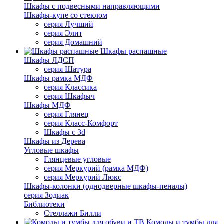
Шкафы с подвесными направляющими
Шкафы-купе со стеклом
серия Лучший
серия Элит
серия Домашний
Шкафы распашные
Шкафы ЛДСП
серия Шатура
Шкафы рамка МДФ
серия Классика
серия Шкафыч
Шкафы МДФ
серия Глянец
серия Класс-Комфорт
Шкафы с 3d
Шкафы из Дерева
Угловые шкафы
Глянцевые угловые
серия Меркурий (рамка МДФ)
серия Меркурий Люкс
Шкафы-колонки (однодверные шкафы-пеналы)
серия Зодиак
Библиотеки
Стеллажи Билли
Комоды и тумбы для