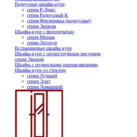
Радиусные шкафы-купе
серия Р-Люкс
серия Радиусный K
серия Фрезеровка (радиусные)
серия Эконом
Шкафы-купе с фотопечатью
серия Мираж
серия Легенда
Встраиваемые шкафы купе
Шкафы-купе с пескоструйным рисунком
серия Эконом
Шкафы с подвесными направляющими
Шкафы-купе со стеклом
серия Лучший
серия Элит
серия Домашний