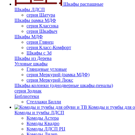
Шкафы распашные
Шкафы ЛДСП
серия Шатура
Шкафы рамка МДФ
серия Классика
серия Шкафыч
Шкафы МДФ
серия Глянец
серия Класс-Комфорт
Шкафы с 3d
Шкафы из Дерева
Угловые шкафы
Глянцевые угловые
серия Меркурий (рамка МДФ)
серия Меркурий Люкс
Шкафы-колонки (однодверные шкафы-пеналы)
серия Зодиак
Библиотеки
Стеллажи Билли
Комоды и тумбы для о
Комоды и тумбы ЛДСП
Комоды Астера
Комоды Квадро
Комоды ЛДСП РЦ
Комоды Лидер