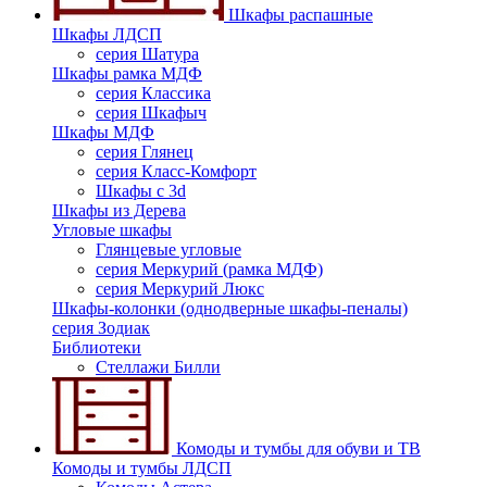
Шкафы распашные
Шкафы ЛДСП
серия Шатура
Шкафы рамка МДФ
серия Классика
серия Шкафыч
Шкафы МДФ
серия Глянец
серия Класс-Комфорт
Шкафы с 3d
Шкафы из Дерева
Угловые шкафы
Глянцевые угловые
серия Меркурий (рамка МДФ)
серия Меркурий Люкс
Шкафы-колонки (однодверные шкафы-пеналы)
серия Зодиак
Библиотеки
Стеллажи Билли
Комоды и тумбы для обуви и ТВ
Комоды и тумбы ЛДСП