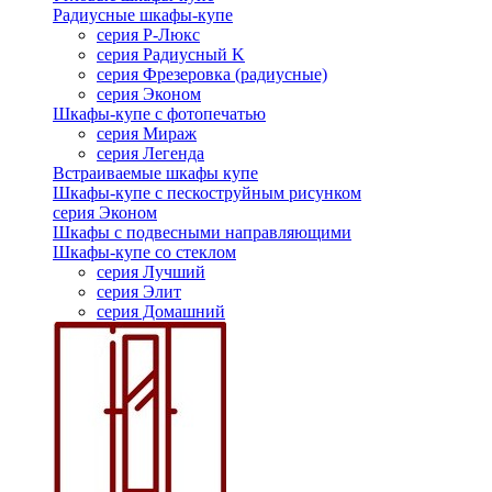
Радиусные шкафы-купе
серия Р-Люкс
серия Радиусный K
серия Фрезеровка (радиусные)
серия Эконом
Шкафы-купе с фотопечатью
серия Мираж
серия Легенда
Встраиваемые шкафы купе
Шкафы-купе с пескоструйным рисунком
серия Эконом
Шкафы с подвесными направляющими
Шкафы-купе со стеклом
серия Лучший
серия Элит
серия Домашний