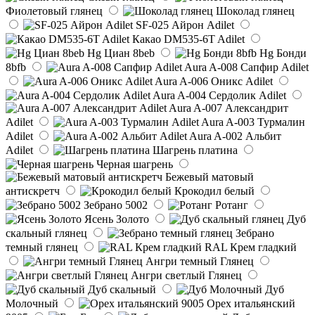
Фиолетовый глянец
Шоколад глянец
SF-025 Айрон Adilet
Какао DM535-6T Adilet
Hg Циан 8beb
Hg Бонди
8bfb
Aura A-008 Сапфир Adilet
Aura A-006 Оникс Adilet
Aura A-004 Сердолик Adilet
Aura A-007 Александрит
Adilet
Aura A-003 Турмалин
Adilet
Aura A-002 Альбит
Adilet
Шагрень платина
Черная шагрень
Бежевый матовый
антискретч
Крокодил белый
Зебрано 5002
Ротанг
Ясень Золото
Дуб
скальный глянец
Зебрано
темный глянец
RAL Крем гладкий
Ангри темный Глянец
Ангри светлый Глянец
Дуб скальный
Дуб
Молочный
Орех итальянский