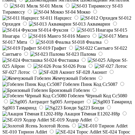
Sf-01 Милк
Sf-03
Тирамиссу
Sf-04 Мокко
Sf-011 Нарцисс
Sf-012
Орхидея
Sf-013 Аквамарин
Sf-014 Фуксия
Sf-015
Ниагара
Sf-016 Манго
Sf-017 Мята
Sf-018 Фиалка
Sf-019 Графит
Sf-022
Сантьяго
Sf-023 Палома
Sf-024 Фисташка
Sf-
025 Айрон
Sf-026 Роза
SF-027 Лотос
SF-028 Аконит
Жемчужный Гобелен
Гобелен Пинк Код Сс5087
Бронзовый Гобелен
Гобелен Чёрный Код Сс5080
Sg005 Антрацит
Sg003 Тамаринд
Sg223 Бонди
Акация Тёмная E1202-H8p
SE-019 Ходор Adilet
Золотой Ясень
SE-010 Тирион Adilet
SE-024 Торос