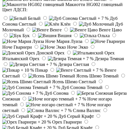
Макиотти HG002 глянцевый
Цвет ЛДСП:
Белый
Дуб
Сонома Светлый
Клён
Дуб
Молочный
Венге
Венге Цаво
Бук
Вишня
Ольха
Ноче Мария Луиза
Ноче Гварнери
Ноче Экко
Донской Орех
Итальянский Орех
Дезира Темная
Дезира Светлая
Пикар
Венге
Светлый
Ясень Шимо Темный
Ясень Шимо Светлый
Дуб Сонома Темный
Дуб Сонома
Береза
Снежная
Ноче ногаро
темный
Ноче ногаро
светлый
Слива Валлис
Дуб Серый Крафт
Орех Гварнери
Дуб Белый Крафт