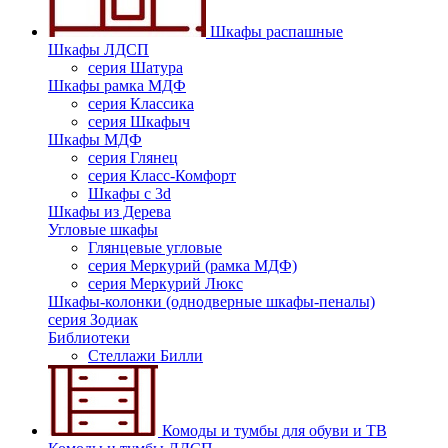
Шкафы распашные
Шкафы ЛДСП
серия Шатура
Шкафы рамка МДФ
серия Классика
серия Шкафыч
Шкафы МДФ
серия Глянец
серия Класс-Комфорт
Шкафы с 3d
Шкафы из Дерева
Угловые шкафы
Глянцевые угловые
серия Меркурий (рамка МДФ)
серия Меркурий Люкс
Шкафы-колонки (однодверные шкафы-пеналы)
серия Зодиак
Библиотеки
Стеллажи Билли
Комоды и тумбы для обуви и ТВ