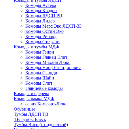
Комоды и тумбы ЛДСП
Комоды Астера
Комоды Квадро
Комоды ЛДСП РЦ
Комоды Лидер
Комоды Марс Эко ЛДСП-33
Комоды Остин Эко
Комоды Ричард
Комоды Стефани
Комоды и тумбы МДФ
Комоды Генри
Комоды Глянец Элит
Комоды Михаил Люкс
Комоды Норд-Скандинавия
Комоды Сканди
Комоды Шайн
Комоды Элит
Глянцевые комоды
Комоды из дерева
Комоды рамка МДФ
серия Комфорт-Люкс
Обувницы
Тумбы ЛДСП ТВ
ТВ тумбы Блеск
Тумбы Виго (с подсветкой)