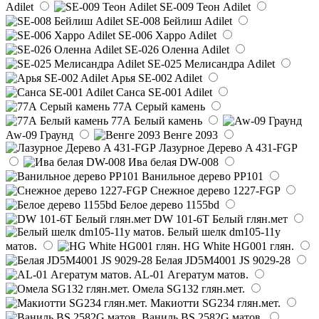
Adilet
SE-009 Теон Adilet
SE-008 Бейлиш Adilet
SE-006 Харро Adilet
SE-026 Оленна Adilet
SE-025 Мелисандра Adilet
Арья SE-002 Adilet
Санса SE-001 Adilet
77А Серый камень
77А Белый камень
Aw-09 Граунд
Венге 2093
Лазурное Дерево A 431-FGP
Ива белая DW-008
Ванильное дерево PP101
Снежное дерево 1227-FGP
Белое дерево 1155bd
DW 101-6T Белый глян.мет
Белый шелк dm105-11y
матов.
HG White HG001 глян.
Белая JD5M4001 JS 9029-28
AL-01 Агератум матов.
Омела SG132 глян.мет.
Макиотти SG234 глян.мет.
Ваниль BS 2582G матов.