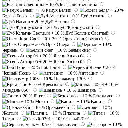
Белая лиственница
Рамух Белый
Бодега Белая
Дуб Атланта
Дуб Нагано
Дуб Французский
Дуб Кельтик Светлый
Орех Лион Светлый
Орех Опера
Черный
Белый снег
Ясень Анкор 04
Ясень Анкор 05
Боб Пайн
Черный Ясень
Антрацит
Перламутр 1306
Крем вайс
Миндаль-0564
Шампань
Латте
Беж камео
Мокко
Ваниль
Оранжевый
Желтый
Платина
Титан
Серый-9201
Серый камень