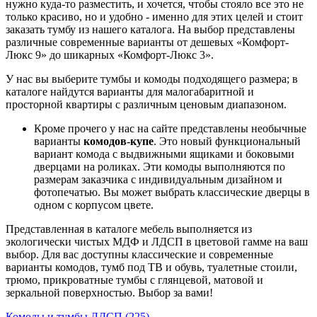
нужно куда-то разместить, и хочется, чтобы стояло все это не
только красиво, но и удобно - именно для этих целей и стоит
заказать тумбу из нашего каталога. На выбор представлены
различные современные варианты от дешевых «Комфорт-
Люкс 9» до шикарных «Комфорт-Люкс 3».
У нас вы выберите тумбы и комоды подходящего размера; в
каталоге найдутся варианты для малогабаритной и
просторной квартиры с различным ценовым диапазоном.
Кроме прочего у нас на сайте представлены необычные
варианты
комодов-купе
. Это новый функциональный
вариант комода с выдвижными ящиками и боковыми
дверцами на роликах. Эти комоды выполняются по
размерам заказчика с индивидуальным дизайном и
фотопечатью. Вы может выбрать классические дверцы в
одном с корпусом цвете.
Представленная в каталоге мебель выполняется из
экологически чистых МДФ и ЛДСП в цветовой гамме на ваш
выбор. Для вас доступны классические и современные
варианты комодов, тумб под ТВ и обувь, туалетные стоили,
трюмо, прикроватные тумбы с глянцевой, матовой и
зеркальной поверхностью. Выбор за вами!
Комоды и тумбы ЛДСП (225)