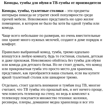
Комоды, тумбы для обуви и ТВ-тумбы от производителя
Комоды, тумбы, туалетные столики
– эти предметы
интерьера никогда не утратят своей популярности среди
прочей мебели. Невозможно представить ни одно жилое
помещение, в котором не было бы хотя бы одной тумбы или
комода.
Чаще всего небольшие по размерам, но очень вместительные
они хранят много нужных мелочей, создают в доме порядок и
комфорт.
Правильно выбранный комод, тумба, трюмо идеально
впишутся в любую комнату, будь то гостиная, спальня, детская
и даже прихожая. Невозможно обойтись без тумбы для обуви
или комода для детского белья. Но не стоит думать, что комод
или прикроватная тумба это просто место для хранения,
представьте, как преобразится ваша спальня, если вы купите
яркий туалетный столик или шикарное трюмо.
Отдельно, стоит уделить внимание и тумбам под ТВ, многие
считают, что ТВ тумбы это прошлый век, и нет ничего проще,
чем повесить телевизор на стену, но ведь в комплект к
телевизору покупается множество техники: колонки,
ресиверы, плееры, домашние медиа хранилища и все это