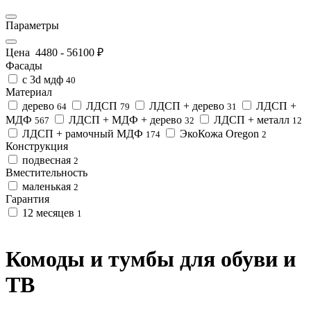
Параметры
Цена
4480
-
56100
₽
Фасады
с 3d мдф
40
Материал
дерево
ЛДСП
ЛДСП + дерево
ЛДСП +
64
79
31
МДФ
ЛДСП + МДФ + дерево
ЛДСП + металл
567
32
12
ЛДСП + рамочный МДФ
ЭкоКожа Oregon
174
2
Конструкция
подвесная
2
Вместительность
маленькая
2
Гарантия
12 месяцев
1
Комоды и тумбы для обуви и
ТВ