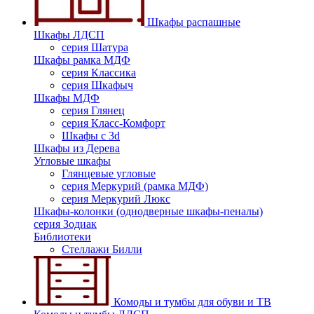
Шкафы распашные
Шкафы ЛДСП
серия Шатура
Шкафы рамка МДФ
серия Классика
серия Шкафыч
Шкафы МДФ
серия Глянец
серия Класс-Комфорт
Шкафы с 3d
Шкафы из Дерева
Угловые шкафы
Глянцевые угловые
серия Меркурий (рамка МДФ)
серия Меркурий Люкс
Шкафы-колонки (однодверные шкафы-пеналы)
серия Зодиак
Библиотеки
Стеллажи Билли
Комоды и тумбы для обуви и ТВ