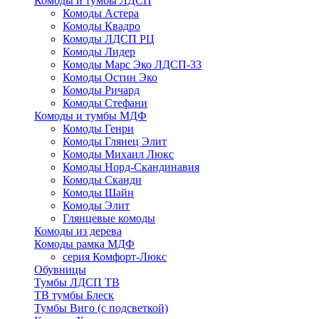
Комоды и тумбы ЛДСП
Комоды Астера
Комоды Квадро
Комоды ЛДСП РЦ
Комоды Лидер
Комоды Марс Эко ЛДСП-33
Комоды Остин Эко
Комоды Ричард
Комоды Стефани
Комоды и тумбы МДФ
Комоды Генри
Комоды Глянец Элит
Комоды Михаил Люкс
Комоды Норд-Скандинавия
Комоды Сканди
Комоды Шайн
Комоды Элит
Глянцевые комоды
Комоды из дерева
Комоды рамка МДФ
серия Комфорт-Люкс
Обувницы
Тумбы ЛДСП ТВ
ТВ тумбы Блеск
Тумбы Виго (с подсветкой)