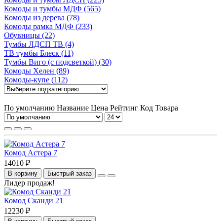
Комоды и тумбы МДФ (565)
Комоды из дерева (78)
Комоды рамка МДФ (233)
Обувницы (22)
Тумбы ЛДСП ТВ (4)
ТВ тумбы Блеск (11)
Тумбы Виго (с подсветкой) (30)
Комоды Хелен (89)
Комоды-купе (112)
По умолчанию
Название
Цена
Рейтинг
Код Товара
Комод Астера 7
14010 ₽
В корзину
Быстрый заказ
Лидер продаж!
Комод Сканди 21
12230 ₽