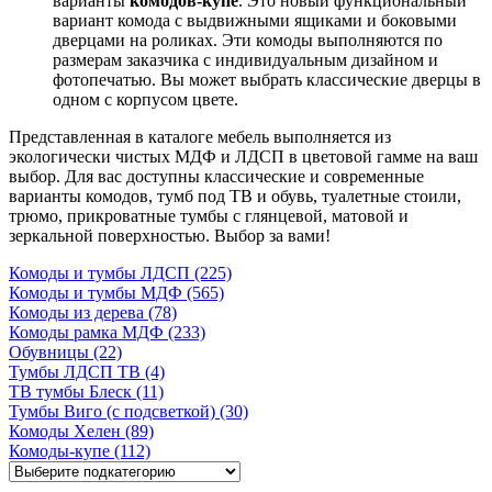
варианты
комодов-купе
. Это новый функциональный
вариант комода с выдвижными ящиками и боковыми
дверцами на роликах. Эти комоды выполняются по
размерам заказчика с индивидуальным дизайном и
фотопечатью. Вы может выбрать классические дверцы в
одном с корпусом цвете.
Представленная в каталоге мебель выполняется из
экологически чистых МДФ и ЛДСП в цветовой гамме на ваш
выбор. Для вас доступны классические и современные
варианты комодов, тумб под ТВ и обувь, туалетные стоили,
трюмо, прикроватные тумбы с глянцевой, матовой и
зеркальной поверхностью. Выбор за вами!
Комоды и тумбы ЛДСП (225)
Комоды и тумбы МДФ (565)
Комоды из дерева (78)
Комоды рамка МДФ (233)
Обувницы (22)
Тумбы ЛДСП ТВ (4)
ТВ тумбы Блеск (11)
Тумбы Виго (с подсветкой) (30)
Комоды Хелен (89)
Комоды-купе (112)