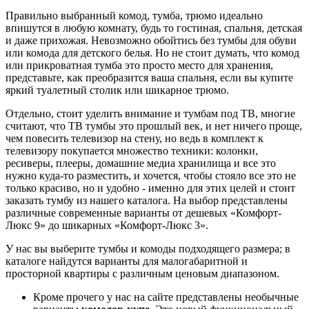
Правильно выбранный комод, тумба, трюмо идеально
впишутся в любую комнату, будь то гостиная, спальня, детская
и даже прихожая. Невозможно обойтись без тумбы для обуви
или комода для детского белья. Но не стоит думать, что комод
или прикроватная тумба это просто место для хранения,
представьте, как преобразится ваша спальня, если вы купите
яркий туалетный столик или шикарное трюмо.
Отдельно, стоит уделить внимание и тумбам под ТВ, многие
считают, что ТВ тумбы это прошлый век, и нет ничего проще,
чем повесить телевизор на стену, но ведь в комплект к
телевизору покупается множество техники: колонки,
ресиверы, плееры, домашние медиа хранилища и все это
нужно куда-то разместить, и хочется, чтобы стояло все это не
только красиво, но и удобно - именно для этих целей и стоит
заказать тумбу из нашего каталога. На выбор представлены
различные современные варианты от дешевых «Комфорт-
Люкс 9» до шикарных «Комфорт-Люкс 3».
У нас вы выберите тумбы и комоды подходящего размера; в
каталоге найдутся варианты для малогабаритной и
просторной квартиры с различным ценовым диапазоном.
Кроме прочего у нас на сайте представлены необычные