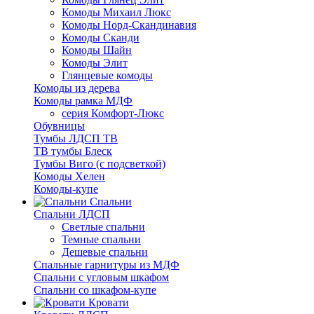
Комоды Михаил Люкс
Комоды Норд-Скандинавия
Комоды Сканди
Комоды Шайн
Комоды Элит
Глянцевые комоды
Комоды из дерева
Комоды рамка МДФ
серия Комфорт-Люкс
Обувницы
Тумбы ЛДСП ТВ
ТВ тумбы Блеск
Тумбы Виго (с подсветкой)
Комоды Хелен
Комоды-купе
Спальни
Спальни ЛДСП
Светлые спальни
Темные спальни
Дешевые спальни
Спальные гарнитуры из МДФ
Спальни с угловым шкафом
Спальни со шкафом-купе
Кровати