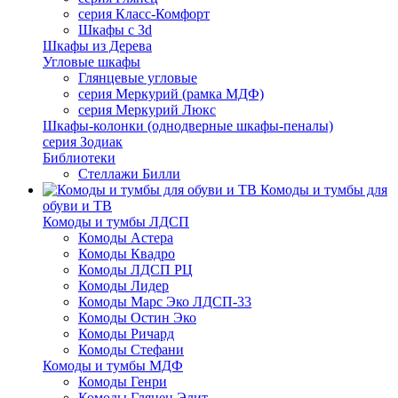
серия Класс-Комфорт
Шкафы с 3d
Шкафы из Дерева
Угловые шкафы
Глянцевые угловые
серия Меркурий (рамка МДФ)
серия Меркурий Люкс
Шкафы-колонки (однодверные шкафы-пеналы)
серия Зодиак
Библиотеки
Стеллажи Билли
Комоды и тумбы для
обуви и ТВ
Комоды и тумбы ЛДСП
Комоды Астера
Комоды Квадро
Комоды ЛДСП РЦ
Комоды Лидер
Комоды Марс Эко ЛДСП-33
Комоды Остин Эко
Комоды Ричард
Комоды Стефани
Комоды и тумбы МДФ
Комоды Генри
Комоды Глянец Элит