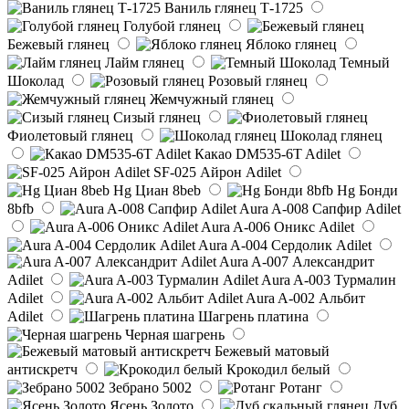
Ваниль глянец Т-1725
Голубой глянец
Бежевый глянец
Яблоко глянец
Лайм глянец
Темный
Шоколад
Розовый глянец
Жемчужный глянец
Сизый глянец
Фиолетовый глянец
Шоколад глянец
Какао DM535-6T Adilet
SF-025 Айрон Adilet
Hg Циан 8beb
Hg Бонди
8bfb
Aura A-008 Сапфир Adilet
Aura A-006 Оникс Adilet
Aura A-004 Сердолик Adilet
Aura A-007 Александрит
Adilet
Aura A-003 Турмалин
Adilet
Aura A-002 Альбит
Adilet
Шагрень платина
Черная шагрень
Бежевый матовый
антискретч
Крокодил белый
Зебрано 5002
Ротанг
Ясень Золото
Дуб