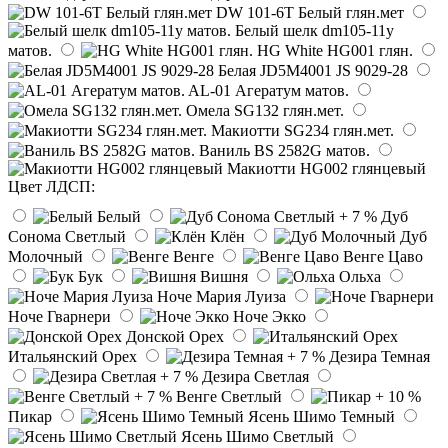
DW 101-6T Белый глян.мет
Белый шелк dm105-11y
матов.
HG White HG001 глян.
Белая JD5M4001 JS 9029-28
AL-01 Агератум матов.
Омела SG132 глян.мет.
Макиотти SG234 глян.мет.
Ваниль BS 2582G матов.
Макиотти HG002 глянцевый
Цвет ЛДСП:
Белый
Дуб
Сонома Светлый
Клён
Дуб
Молочный
Венге
Венге Цаво
Бук
Вишня
Ольха
Ноче Мария Луиза
Ноче Гварнери
Ноче Экко
Донской Орех
Итальянский Орех
Дезира Темная
Дезира Светлая
Венге Светлый
Пикар
Ясень Шимо Темный
Ясень Шимо Светлый