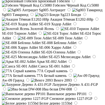
Бронзовый Гобелен
Гобелен Чёрный Код Сс5080
Sg005 Антрацит
Sg003 Тамаринд
Sg223 Бонди
Акация Тёмная E1202-H8p
SE-019 Ходор Adilet
Золотой Ясень
SE-010 Тирион Adilet
SE-024 Торос
Adilet
SE-009 Теон Adilet
SE-008 Бейлиш Adilet
SE-006 Харро Adilet
SE-026 Оленна Adilet
SE-025 Мелисандра Adilet
Арья SE-002 Adilet
Санса SE-001 Adilet
77А Серый камень
77А Белый камень
Aw-09 Граунд
Венге 2093
Лазурное Дерево A 431-FGP
Ива белая DW-008
Ванильное дерево PP101
Снежное дерево 1227-FGP
Белое дерево 1155bd