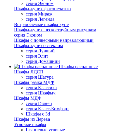
серия Эконом
Шкафы-купе с фотопечатью
серия Мираж
серия Легенда
Встраиваемые шкафы купе
Шкафы-купе с пескоструйным рисунком
серия Эконом
Шкафы с подвесными направляющими
Шкафы-купе со стеклом
серия Лучший
серия Элит
серия Домашний
Шкафы распашные
Шкафы ЛДСП
серия Шатура
Шкафы рамка МДФ
серия Классика
серия Шкафыч
Шкафы МДФ
серия Глянец
серия Класс-Комфорт
Шкафы с 3d
Шкафы из Дерева
Угловые шкафы
Глянцевые угловые