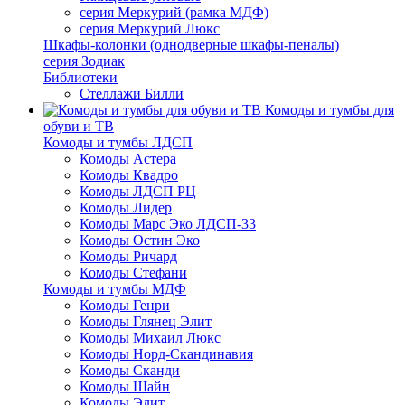
серия Меркурий (рамка МДФ)
серия Меркурий Люкс
Шкафы-колонки (однодверные шкафы-пеналы)
серия Зодиак
Библиотеки
Стеллажи Билли
Комоды и тумбы для
обуви и ТВ
Комоды и тумбы ЛДСП
Комоды Астера
Комоды Квадро
Комоды ЛДСП РЦ
Комоды Лидер
Комоды Марс Эко ЛДСП-33
Комоды Остин Эко
Комоды Ричард
Комоды Стефани
Комоды и тумбы МДФ
Комоды Генри
Комоды Глянец Элит
Комоды Михаил Люкс
Комоды Норд-Скандинавия
Комоды Сканди
Комоды Шайн
Комоды Элит