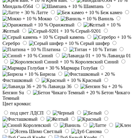
Крем вайс
Миндаль-0564
Шампань
Латте
Беж камео
Мокко
Ваниль
Оранжевый
Желтый
Серый-9201
Серый камень
Серебро
Серый шифер
Платина
Титан
Синий
Лаванда 01
Королевский Синий
Мармара Голубая
Бирюза
Фисташковый
Красный
Лаванда 36
Бензин Su
Бетон Чикаго
Темный
Цвет кромки:
под цвет ЛДСП