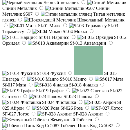
Черный металлик
Синий Металлик
Синий
Металлик 9507
Титан металлик
глянец
Шоколадный Металлик
Sf-01 Милк
Sf-03
Тирамиссу
Sf-04 Мокко
Sf-011 Нарцисс
Sf-012
Орхидея
Sf-013 Аквамарин
Sf-014 Фуксия
Sf-015
Ниагара
Sf-016 Манго
Sf-017 Мята
Sf-018 Фиалка
Sf-019 Графит
Sf-022
Сантьяго
Sf-023 Палома
Sf-024 Фисташка
Sf-
025 Айрон
Sf-026 Роза
SF-027 Лотос
SF-028 Аконит
Жемчужный Гобелен
Гобелен Пинк Код Сс5087