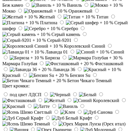
Беж камео
Ваниль
Мокко
Оранжевый
Желтый
Титан
Платина
Серый
шифер
Серебро
Серый камень
Серый-9201
Королевский Синий
Лаванда 01
Синий
Бирюза
Мармара Голубая
Фисташковый
Лаванда 36
Красный
Бензин Su
Бетон Чикаго Темный
Цвет кромки:
под цвет ЛДСП