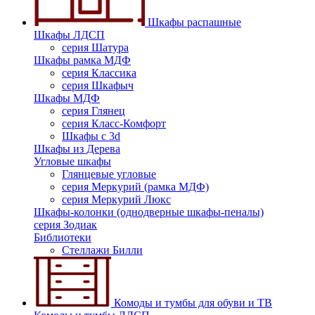
Шкафы распашные
Шкафы ЛДСП
серия Шатура
Шкафы рамка МДФ
серия Классика
серия Шкафыч
Шкафы МДФ
серия Глянец
серия Класс-Комфорт
Шкафы с 3d
Шкафы из Дерева
Угловые шкафы
Глянцевые угловые
серия Меркурий (рамка МДФ)
серия Меркурий Люкс
Шкафы-колонки (однодверные шкафы-пеналы)
серия Зодиак
Библиотеки
Стеллажи Билли
Комоды и тумбы для обуви и ТВ