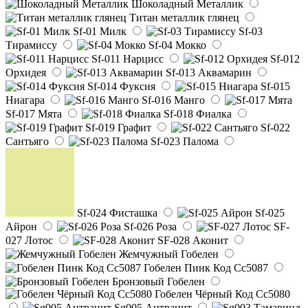
Шоколадный Металлик
Титан металлик глянец
Sf-01 Милк
Sf-03
Тирамиссу
Sf-04 Мокко
Sf-011 Нарцисс
Sf-012
Орхидея
Sf-013 Аквамарин
Sf-014 Фуксия
Sf-015
Ниагара
Sf-016 Манго
Sf-017 Мята
Sf-018 Фиалка
Sf-019 Графит
Sf-022
Сантьяго
Sf-023 Палома
Sf-024 Фисташка
Sf-025
Айрон
Sf-026 Роза
SF-
027 Лотос
SF-028 Аконит
Жемчужный Гобелен
Гобелен Пинк Код Сс5087
Бронзовый Гобелен
Гобелен Чёрный Код Сс5080
Sg005 Антрацит