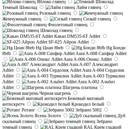
Яблоко глянец
Темный Шоколад
Лайм глянец
Розовый глянец
Жемчужный глянец
Сизый глянец
Фиолетовый глянец
Шоколад глянец
Какао DM535-6T Adilet
SF-025 Айрон Adilet
Hg Циан 8beb
Hg Бонди
8bfb
Aura A-008 Сапфир Adilet
Aura A-006 Оникс Adilet
Aura A-007 Александрит
Adilet
Aura A-004 Сердолик
Adilet
Aura A-003 Турмалин
Adilet
Aura A-002 Альбит
Adilet
Шагрень платина
Черная шагрень
Бежевый матовый
антискретч
Крокодил белый
Ротанг
Зебрано 5002
Ясень Золото
Дуб
скальный глянец
Зебрано
темный глянец
RAL Крем гладкий