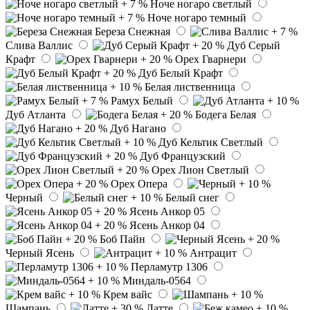
Ноче ногаро светлый
Ноче ногаро темный
Береза Снежная
Слива Валлис
Дуб Серый
Крафт
Орех Гварнери
Дуб Белый Крафт
Белая лиственница
Рамух Белый
Дуб Атланта
Бодега Белая
Дуб Нагано
Дуб Кельтик Светлый
Дуб Французский
Орех Лион Светлый
Орех Опера
Черный
Белый снег
Ясень Анкор 05
Ясень Анкор 04
Боб Пайн
Черный Ясень
Антрацит
Перламутр 1306
Миндаль-0564
Крем вайс
Шампань
Латте