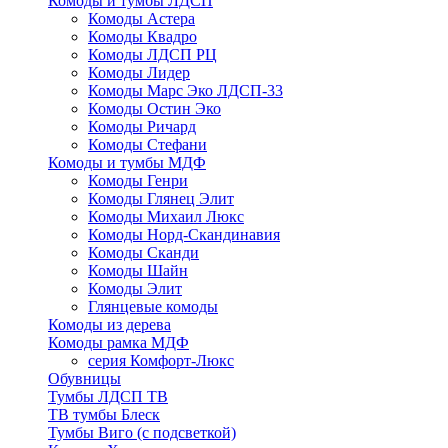
Комоды и тумбы ЛДСП
Комоды Астера
Комоды Квадро
Комоды ЛДСП РЦ
Комоды Лидер
Комоды Марс Эко ЛДСП-33
Комоды Остин Эко
Комоды Ричард
Комоды Стефани
Комоды и тумбы МДФ
Комоды Генри
Комоды Глянец Элит
Комоды Михаил Люкс
Комоды Норд-Скандинавия
Комоды Сканди
Комоды Шайн
Комоды Элит
Глянцевые комоды
Комоды из дерева
Комоды рамка МДФ
серия Комфорт-Люкс
Обувницы
Тумбы ЛДСП ТВ
ТВ тумбы Блеск
Тумбы Виго (с подсветкой)