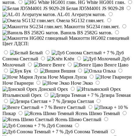
матов.
HG White HG001 глян.
Белая JD5M4001 JS 9029-28
AL-01 Агератум матов.
Омела SG132 глян.мет.
Макиотти SG234 глян.мет.
Ваниль BS 2582G матов.
Макиотти HG002 глянцевый
Цвет ЛДСП:
Белый
Дуб
Сонома Светлый
Клён
Дуб
Молочный
Венге
Венге Цаво
Бук
Вишня
Ольха
Ноче Мария Луиза
Ноче Гварнери
Ноче Экко
Донской Орех
Итальянский Орех
Дезира Темная
Дезира Светлая
Венге Светлый
Пикар
Ясень Шимо Темный
Ясень Шимо Светлый
Дуб Сонома
Дуб Сонома Темный