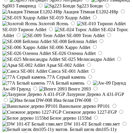
Sg003 Тамаринд
Sg223 Бонди
Акация Тёмная E1202-H8p
SE-019 Ходор Adilet
Золотой Ясень
SE-010 Тирион Adilet
SE-024 Торос
Adilet
SE-009 Теон Adilet
SE-008 Бейлиш Adilet
SE-006 Харро Adilet
SE-026 Оленна Adilet
SE-025 Мелисандра Adilet
Арья SE-002 Adilet
Санса SE-001 Adilet
77А Серый камень
77А Белый камень
Aw-09 Граунд
Венге 2093
Лазурное Дерево A 431-FGP
Ива белая DW-008
Ванильное дерево PP101
Снежное дерево 1227-FGP
Белое дерево 1155bd
DW 101-6T Белый глян.мет
Белый шелк dm105-11y