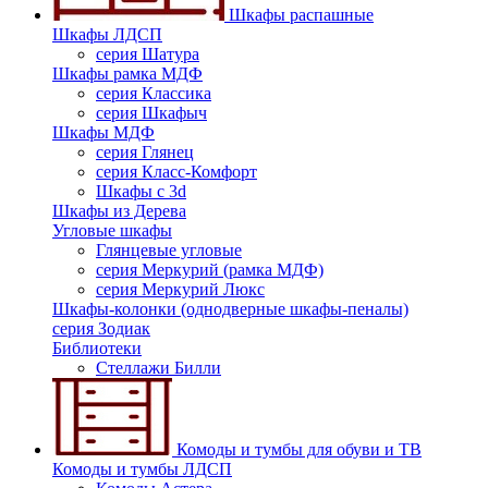
Шкафы распашные
Шкафы ЛДСП
серия Шатура
Шкафы рамка МДФ
серия Классика
серия Шкафыч
Шкафы МДФ
серия Глянец
серия Класс-Комфорт
Шкафы с 3d
Шкафы из Дерева
Угловые шкафы
Глянцевые угловые
серия Меркурий (рамка МДФ)
серия Меркурий Люкс
Шкафы-колонки (однодверные шкафы-пеналы)
серия Зодиак
Библиотеки
Стеллажи Билли
Комоды и тумбы для обуви и ТВ
Комоды и тумбы ЛДСП