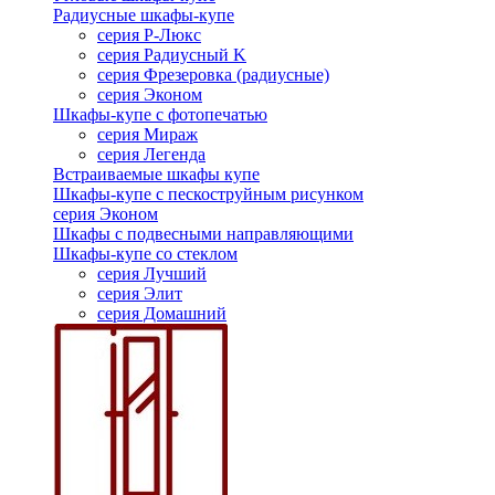
Радиусные шкафы-купе
серия Р-Люкс
серия Радиусный K
серия Фрезеровка (радиусные)
серия Эконом
Шкафы-купе с фотопечатью
серия Мираж
серия Легенда
Встраиваемые шкафы купе
Шкафы-купе с пескоструйным рисунком
серия Эконом
Шкафы с подвесными направляющими
Шкафы-купе со стеклом
серия Лучший
серия Элит
серия Домашний