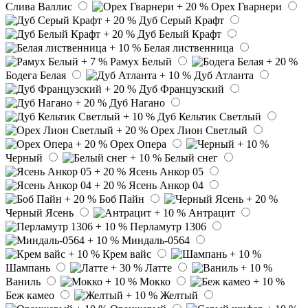
Слива Валлис
Орех Гварнери
Дуб Серый Крафт
Дуб Белый Крафт
Белая лиственница
Рамух Белый
Бодега Белая
Дуб Атланта
Дуб Французский
Дуб Нагано
Дуб Кельтик Светлый
Орех Лион Светлый
Орех Опера
Черный
Белый снег
Ясень Анкор 05
Ясень Анкор 04
Боб Пайн
Черный Ясень
Антрацит
Перламутр 1306
Миндаль-0564
Крем вайс
Шампань
Латте
Ваниль
Мокко
Беж камео
Желтый