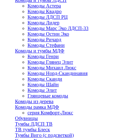
Комоды и тумбы ЛДСП
Комоды Астера
Комоды Квадро
Комоды ЛДСП РЦ
Комоды Лидер
Комоды Марс Эко ЛДСП-33
Комоды Остин Эко
Комоды Ричард
Комоды Стефани
Комоды и тумбы МДФ
Комоды Генри
Комоды Глянец Элит
Комоды Михаил Люкс
Комоды Норд-Скандинавия
Комоды Сканди
Комоды Шайн
Комоды Элит
Глянцевые комоды
Комоды из дерева
Комоды рамка МДФ
серия Комфорт-Люкс
Обувницы
Тумбы ЛДСП ТВ
ТВ тумбы Блеск
Тумбы Виго (с подсветкой)