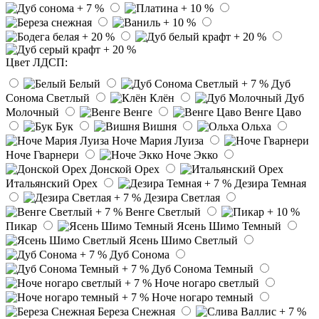
Цвет ЛДСП:
Белый
Дуб
Сонома Светлый
Клён
Дуб
Молочный
Венге
Венге Цаво
Бук
Вишня
Ольха
Ноче Мария Луиза
Ноче Гварнери
Ноче Экко
Донской Орех
Итальянский Орех
Дезира Темная
Дезира Светлая
Венге Светлый
Пикар
Ясень Шимо Темный
Ясень Шимо Светлый
Дуб Сонома
Дуб Сонома Темный
Ноче ногаро светлый
Ноче ногаро темный
Береза Снежная