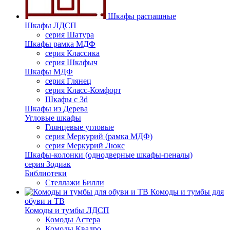
Шкафы распашные
Шкафы ЛДСП
серия Шатура
Шкафы рамка МДФ
серия Классика
серия Шкафыч
Шкафы МДФ
серия Глянец
серия Класс-Комфорт
Шкафы с 3d
Шкафы из Дерева
Угловые шкафы
Глянцевые угловые
серия Меркурий (рамка МДФ)
серия Меркурий Люкс
Шкафы-колонки (однодверные шкафы-пеналы)
серия Зодиак
Библиотеки
Стеллажи Билли
Комоды и тумбы для
обуви и ТВ
Комоды и тумбы ЛДСП
Комоды Астера
Комоды Квадро