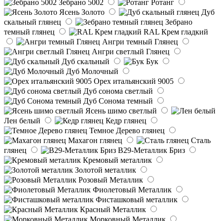
Зебрано 5002
Ротанг
Ясень Золото
Дуб
скальный глянец
Зебрано
темный глянец
RAL Крем гладкий
Ангри темный Глянец
Ангри светлый Глянец
Дуб скальный
Бук
Дуб Молочный
Орех итальянский 9005
Дуб сонома светлый
Дуб Сонома темный
Ясень шимо светлый
Лен белый
Кедр глянец
Темное Дерево глянец
Махагон глянец
Сталь
глянец
B29-Металлик Бриз
Кремовый металлик
Золотой металлик
Розовый Металлик
Фиолетовый Металлик
Фисташковый металлик
Красный Металлик
Морковный Металлик