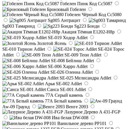
Гобелен Пинк Код Сс5087
Бронзовый Гобелен
Гобелен Чёрный Код Сс5080
Sg005 Антрацит
Sg003 Тамаринд
Sg223 Бонди
Акация Тёмная E1202-H8p
SE-019 Ходор Adilet
Золотой Ясень
SE-010 Тирион Adilet
SE-024 Торос
Adilet
SE-009 Теон Adilet
SE-008 Бейлиш Adilet
SE-006 Харро Adilet
SE-026 Оленна Adilet
SE-025 Мелисандра Adilet
Арья SE-002 Adilet
Санса SE-001 Adilet
77А Серый камень
77А Белый камень
Aw-09 Граунд
Венге 2093
Лазурное Дерево A 431-FGP
Ива белая DW-008
Ванильное дерево PP101