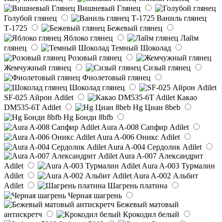
Вишневый Глянец
Голубой глянец
Ваниль глянец
Т-1725
Бежевый глянец
Яблоко глянец
Лайм
глянец
Темный Шоколад
Розовый глянец
Жемчужный глянец
Сизый глянец
Фиолетовый глянец
Шоколад глянец
SF-025 Айрон Adilet
Какао
DM535-6T Adilet
Hg Циан 8beb
Hg Бонди 8bfb
Aura A-008 Сапфир Adilet
Aura A-006 Оникс Adilet
Aura A-004 Сердолик Adilet
Aura A-007 Александрит
Adilet
Aura A-003 Турмалин
Adilet
Aura A-002 Альбит
Adilet
Шагрень платина
Черная шагрень
Бежевый матовый
антискретч
Крокодил белый