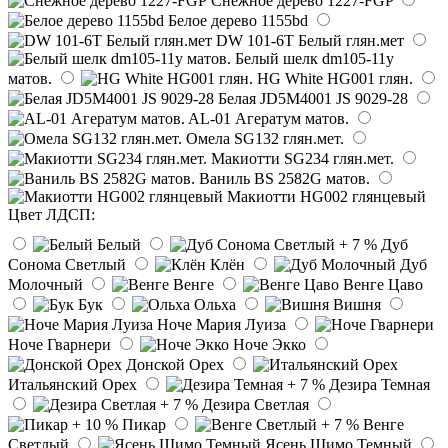
Снежное дерево 1227-FGP
Белое дерево 1155bd
DW 101-6T Белый глян.мет
Белый шелк dm105-11y
матов.
HG White HG001 глян.
Белая JD5M4001 JS 9029-28
AL-01 Агератум матов.
Омела SG132 глян.мет.
Макиотти SG234 глян.мет.
Ваниль BS 2582G матов.
Макиотти HG002 глянцевый
Цвет ЛДСП:
Белый
Дуб
Сонома Светлый
Клён
Дуб
Молочный
Венге
Венге Цаво
Бук
Ольха
Вишня
Ноче Мария Луиза
Ноче Гварнери
Ноче Экко
Донской Орех
Итальянский Орех
Дезира Темная
Дезира Светлая
Пикар
Венге
Светлый
Ясень Шимо Темный