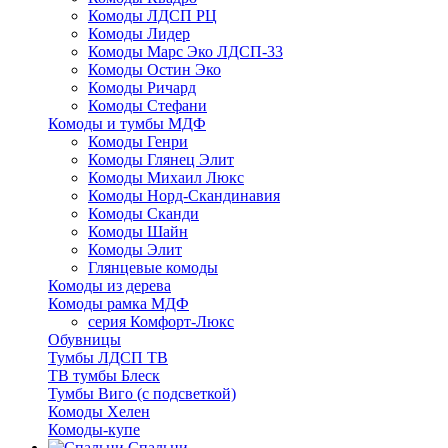
Комоды ЛДСП РЦ
Комоды Лидер
Комоды Марс Эко ЛДСП-33
Комоды Остин Эко
Комоды Ричард
Комоды Стефани
Комоды и тумбы МДФ
Комоды Генри
Комоды Глянец Элит
Комоды Михаил Люкс
Комоды Норд-Скандинавия
Комоды Сканди
Комоды Шайн
Комоды Элит
Глянцевые комоды
Комоды из дерева
Комоды рамка МДФ
серия Комфорт-Люкс
Обувницы
Тумбы ЛДСП ТВ
ТВ тумбы Блеск
Тумбы Виго (с подсветкой)
Комоды Хелен
Комоды-купе
Спальни