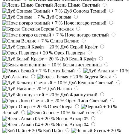
Ясень Шимо Светлый
Дуб Сонома Темный
Дуб Сонома
Ноче ногаро темный
Береза Снежная
Ноче ногаро светлый
Слива Валлис
Дуб Серый Крафт
Орех Гварнери
Дуб Белый Крафт
Белая лиственница
Рамух Белый
Дуб Атланта
Бодега Белая
Дуб Кельтик Светлый
Дуб Нагано
Дуб Французский
Орех Лион Светлый
Орех Опера
Черный
Белый снег
Ясень Анкор 05
Ясень Анкор 04
Боб Пайн