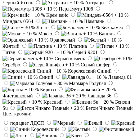
Черный Ясень
Антрацит
Перламутр 1306
Крем вайс
Миндаль-0564
Шампань
Латте
Беж камео
Мокко
Ваниль
Оранжевый
Желтый
Платина
Титан
Серый-9201
Серый камень
Серебро
Серый шифер
Королевский Синий
Синий
Лаванда 01
Мармара Голубая
Бирюза
Фисташковый
Лаванда 36
Красный
Бензин
Su
Бетон Чикаго Темный
Цвет кромки:
под цвет ЛДСП