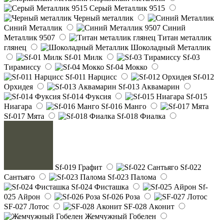
Серый Металлик 9515
Черный металлик
Синий Металлик
Синий
Металлик 9507
Титан металлик
глянец
Шоколадный Металлик
Sf-01 Милк
Sf-03
Тирамиссу
Sf-04 Мокко
Sf-011 Нарцисс
Sf-012
Орхидея
Sf-013 Аквамарин
Sf-014 Фуксия
Sf-015
Ниагара
Sf-016 Манго
Sf-017 Мята
Sf-018 Фиалка
Sf-019 Графит
Sf-022
Сантьяго
Sf-023 Палома
Sf-024 Фисташка
Sf-
025 Айрон
Sf-026 Роза
SF-027 Лотос
SF-028 Аконит
Жемчужный Гобелен