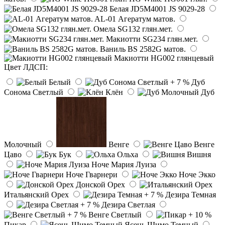
Белая JD5M4001 JS 9029-28
AL-01 Агератум матов.
Омела SG132 глян.мет.
Макиотти SG234 глян.мет.
Ваниль BS 2582G матов.
Макиотти HG002 глянцевый
Цвет ЛДСП:
Белый
Дуб
Сонома Светлый
Клён
Дуб
Молочный
Венге
Венге
Цаво
Бук
Ольха
Вишня
Ноче Мария Луиза
Ноче Гварнери
Ноче Экко
Донской Орех
Итальянский Орех
Дезира Темная
Дезира Светлая
Венге Светлый
Пикар
Ясень Шимо Темный