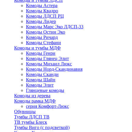
Комоды и тумбы ЛДСП
Комоды Астера
Комоды Квадро
Комоды ЛДСП РЦ
Комоды Лидер
Комоды Марс Эко ЛДСП-33
Комоды Остин Эко
Комоды Ричард
Комоды Стефани
Комоды и тумбы МДФ
Комоды Генри
Комоды Глянец Элит
Комоды Михаил Люкс
Комоды Норд-Скандинавия
Комоды Сканди
Комоды Шайн
Комоды Элит
Глянцевые комоды
Комоды из дерева
Комоды рамка МДФ
серия Комфорт-Люкс
Обувницы
Тумбы ЛДСП ТВ
ТВ тумбы Блеск
Тумбы Виго (с подсветкой)