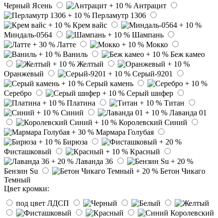
Черный Ясень
Антрацит
Перламутр 1306
Крем вайс
Миндаль-0564
Шампань
Латте
Мокко
Ваниль
Беж камео
Желтый
Оранжевый
Серый-9201
Серый камень
Серебро
Серый шифер
Платина
Титан
Синий
Лаванда 01
Королевский Синий
Мармара Голубая
Бирюза
Фисташковый
Красный
Лаванда 36
Бензин Su
Бетон Чикаго
Темный
Цвет кромки:
под цвет ЛДСП