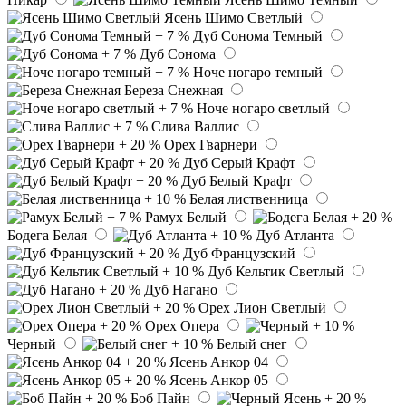
Ясень Шимо Светлый
Дуб Сонома Темный
Дуб Сонома
Ноче ногаро темный
Береза Снежная
Ноче ногаро светлый
Слива Валлис
Орех Гварнери
Дуб Серый Крафт
Дуб Белый Крафт
Белая лиственница
Рамух Белый
Бодега Белая
Дуб Атланта
Дуб Французский
Дуб Кельтик Светлый
Дуб Нагано
Орех Лион Светлый
Орех Опера
Черный
Белый снег
Ясень Анкор 04
Ясень Анкор 05
Боб Пайн