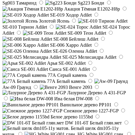
Sg003 Тамаринд
Sg223 Бонди
Акация Тёмная E1202-H8p
SE-019 Ходор Adilet
Золотой Ясень
SE-010 Тирион Adilet
SE-024 Торос
Adilet
SE-009 Теон Adilet
SE-008 Бейлиш Adilet
SE-006 Харро Adilet
SE-026 Оленна Adilet
SE-025 Мелисандра Adilet
Арья SE-002 Adilet
Санса SE-001 Adilet
77А Серый камень
77А Белый камень
Aw-09 Граунд
Венге 2093
Лазурное Дерево A 431-FGP
Ива белая DW-008
Ванильное дерево PP101
Снежное дерево 1227-FGP
Белое дерево 1155bd
DW 101-6T Белый глян.мет
Белый шелк dm105-11y
матов.
HG White HG001 глян.