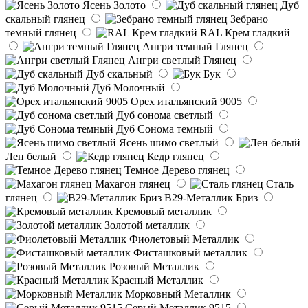
Ясень Золото
Дуб
скальный глянец
Зебрано
темный глянец
RAL Крем гладкий
Ангри темный Глянец
Ангри светлый Глянец
Дуб скальный
Бук
Дуб Молочный
Орех итальянский 9005
Дуб сонома светлый
Дуб Сонома темный
Ясень шимо светлый
Лен белый
Кедр глянец
Темное Дерево глянец
Махагон глянец
Сталь
глянец
B29-Металлик Бриз
Кремовый металлик
Золотой металлик
Фиолетовый Металлик
Фисташковый металлик
Розовый Металлик
Красный Металлик
Морковный Металлик
Серый Металлик 9515