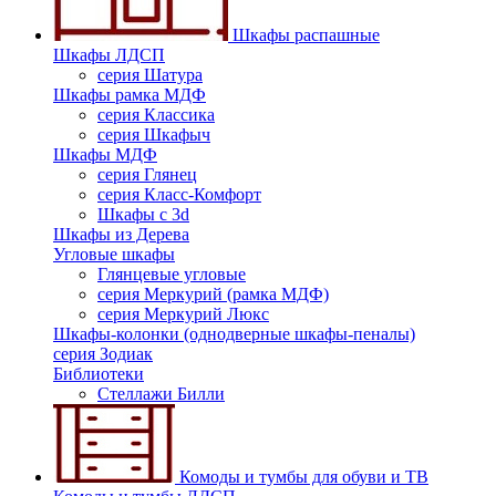
Шкафы распашные
Шкафы ЛДСП
серия Шатура
Шкафы рамка МДФ
серия Классика
серия Шкафыч
Шкафы МДФ
серия Глянец
серия Класс-Комфорт
Шкафы с 3d
Шкафы из Дерева
Угловые шкафы
Глянцевые угловые
серия Меркурий (рамка МДФ)
серия Меркурий Люкс
Шкафы-колонки (однодверные шкафы-пеналы)
серия Зодиак
Библиотеки
Стеллажи Билли
Комоды и тумбы для обуви и ТВ