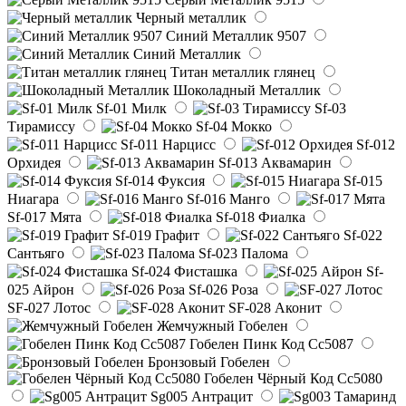
Черный металлик
Синий Металлик 9507
Синий Металлик
Титан металлик глянец
Шоколадный Металлик
Sf-01 Милк
Sf-03
Тирамиссу
Sf-04 Мокко
Sf-011 Нарцисс
Sf-012
Орхидея
Sf-013 Аквамарин
Sf-014 Фуксия
Sf-015
Ниагара
Sf-016 Манго
Sf-017 Мята
Sf-018 Фиалка
Sf-019 Графит
Sf-022
Сантьяго
Sf-023 Палома
Sf-024 Фисташка
Sf-
025 Айрон
Sf-026 Роза
SF-027 Лотос
SF-028 Аконит
Жемчужный Гобелен
Гобелен Пинк Код Сс5087
Бронзовый Гобелен
Гобелен Чёрный Код Сс5080
Sg005 Антрацит