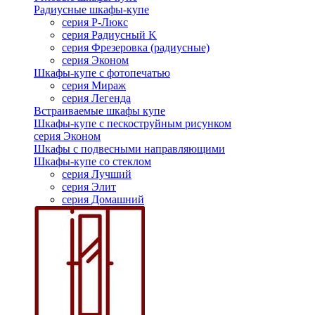
Радиусные шкафы-купе
серия Р-Люкс
серия Радиусный K
серия Фрезеровка (радиусные)
серия Эконом
Шкафы-купе с фотопечатью
серия Мираж
серия Легенда
Встраиваемые шкафы купе
Шкафы-купе с пескоструйным рисунком
серия Эконом
Шкафы с подвесными направляющими
Шкафы-купе со стеклом
серия Лучший
серия Элит
серия Домашний