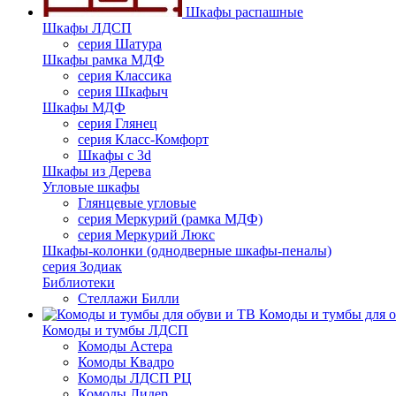
Шкафы распашные
Шкафы ЛДСП
серия Шатура
Шкафы рамка МДФ
серия Классика
серия Шкафыч
Шкафы МДФ
серия Глянец
серия Класс-Комфорт
Шкафы с 3d
Шкафы из Дерева
Угловые шкафы
Глянцевые угловые
серия Меркурий (рамка МДФ)
серия Меркурий Люкс
Шкафы-колонки (однодверные шкафы-пеналы)
серия Зодиак
Библиотеки
Стеллажи Билли
Комоды и тумбы для о
Комоды и тумбы ЛДСП
Комоды Астера
Комоды Квадро
Комоды ЛДСП РЦ
Комоды Лидер