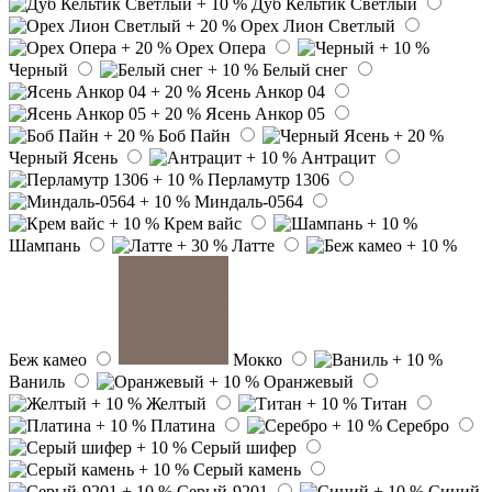
Дуб Кельтик Светлый
Орех Лион Светлый
Орех Опера
Черный
Белый снег
Ясень Анкор 04
Ясень Анкор 05
Боб Пайн
Черный Ясень
Антрацит
Перламутр 1306
Миндаль-0564
Крем вайс
Шампань
Латте
Беж камео
Мокко
Ваниль
Оранжевый
Желтый
Титан
Платина
Серебро
Серый шифер
Серый камень
Серый-9201
Синий