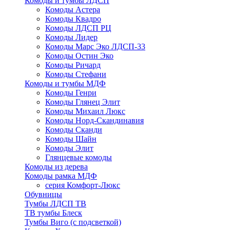
Комоды и тумбы ЛДСП
Комоды Астера
Комоды Квадро
Комоды ЛДСП РЦ
Комоды Лидер
Комоды Марс Эко ЛДСП-33
Комоды Остин Эко
Комоды Ричард
Комоды Стефани
Комоды и тумбы МДФ
Комоды Генри
Комоды Глянец Элит
Комоды Михаил Люкс
Комоды Норд-Скандинавия
Комоды Сканди
Комоды Шайн
Комоды Элит
Глянцевые комоды
Комоды из дерева
Комоды рамка МДФ
серия Комфорт-Люкс
Обувницы
Тумбы ЛДСП ТВ
ТВ тумбы Блеск
Тумбы Виго (с подсветкой)