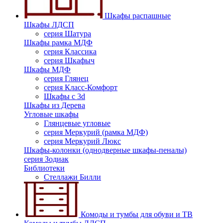
Шкафы распашные
Шкафы ЛДСП
серия Шатура
Шкафы рамка МДФ
серия Классика
серия Шкафыч
Шкафы МДФ
серия Глянец
серия Класс-Комфорт
Шкафы с 3d
Шкафы из Дерева
Угловые шкафы
Глянцевые угловые
серия Меркурий (рамка МДФ)
серия Меркурий Люкс
Шкафы-колонки (однодверные шкафы-пеналы)
серия Зодиак
Библиотеки
Стеллажи Билли
Комоды и тумбы для обуви и ТВ