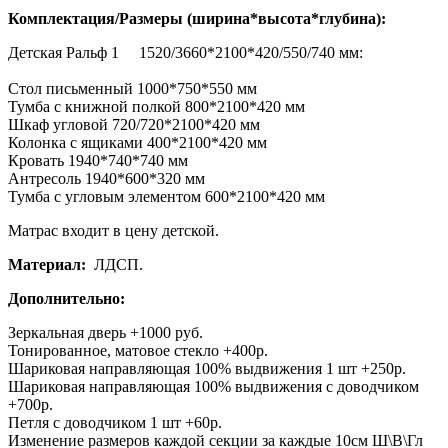
Комплектация/Размеры
(ширина*высота*глубина):
Детская Ральф 1 1520/3660*2100*420/550/740 мм:
Стол письменный 1000*750*550 мм
Тумба с книжной полкой 800*2100*420 мм
Шкаф угловой 720/720*2100*420 мм
Колонка с ящиками 400*2100*420 мм
Кровать 1940*740*740 мм
Антресоль 1940*600*320 мм
Тумба с угловым элементом 600*2100*420 мм
Матрас входит в цену детской.
Материал:
ЛДСП.
Дополнительно:
Зеркальная дверь +1000 руб.
Тонированное, матовое стекло +400р.
Шариковая направляющая 100% выдвижения 1 шт +250р.
Шариковая направляющая 100% выдвижения с доводчиком
+700р.
Петля с доводчиком 1 шт +60р.
Изменение размеров каждой секции за каждые 10см Ш\В\Гл