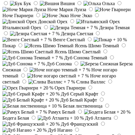
Бук
Вишня
Ольха
Ноче Мария Луиза
Ноче Гварнери
Ноче Экко
Донской Орех
Итальянский Орех
Дезира Темная
Дезира Светлая
Венге Светлый
Пикар
Ясень Шимо Темный
Ясень Шимо Светлый
Дуб Сонома Темный
Дуб Сонома
Береза
Снежная
Ноче ногаро
темный
Ноче ногаро
светлый
Слива Валлис
Орех Гварнери
Дуб Серый Крафт
Дуб Белый Крафт
Белая лиственница
Рамух Белый
Бодега Белая
Дуб Атланта
Дуб Французский
Дуб Нагано